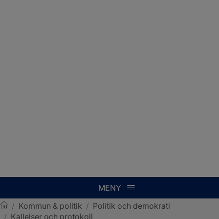
MENY
/
Kommun & politik
/
Politik och demokrati
/
Kallelser och protokoll
Sotenäs kommun