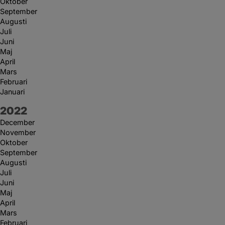
Oktober
September
Augusti
Juli
Juni
Maj
April
Mars
Februari
Januari
År:
2022
December
November
Oktober
September
Augusti
Juli
Juni
Maj
April
Mars
Februari