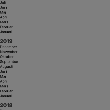
Juli
Juni
Maj
April
Mars
Februari
Januari
År:
2019
December
November
Oktober
September
Augusti
Juni
Maj
April
Mars
Februari
Januari
År:
2018