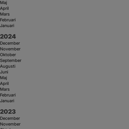
Maj
April
Mars
Februari
Januari
År:
2024
December
November
Oktober
September
Augusti
Juni
Maj
April
Mars
Februari
Januari
År:
2023
December
November