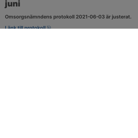
juni
Omsorgsnämndens protokoll 2021-06-03 är justerat.
pdf, 303.4 kB, öppnas i nytt fönster.
Länk till protokoll
SOTENÄS KOMMUN
Besöksadress
Parkgatan 46
456 80 Kungshamn
Hitta hit