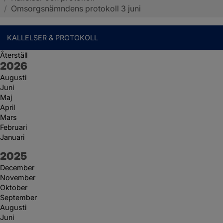
/
Omsorgsnämndens protokoll 3 juni
KALLELSER & PROTOKOLL
Återställ
År:
2026
Augusti
Juni
Maj
April
Mars
Februari
Januari
År:
2025
December
November
Oktober
September
Augusti
Juni