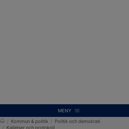
MENY
/
Kommun & politik
/
Politik och demokrati
/
Kallelser och protokoll
Sotenäs kommun