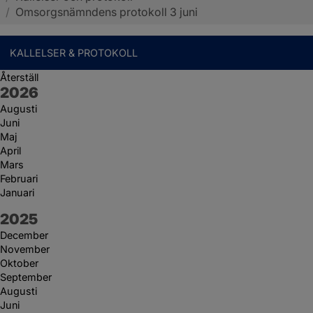
/
Omsorgsnämndens protokoll 3 juni
KALLELSER & PROTOKOLL
Återställ
År:
2026
Augusti
Juni
Maj
April
Mars
Februari
Januari
År:
2025
December
November
Oktober
September
Augusti
Juni