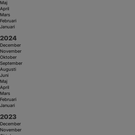
Maj
April
Mars
Februari
Januari
År:
2024
December
November
Oktober
September
Augusti
Juni
Maj
April
Mars
Februari
Januari
År:
2023
December
November