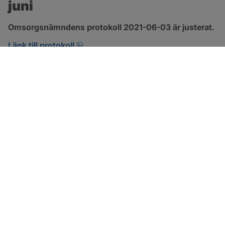
juni
Omsorgsnämndens protokoll 2021-06-03 är justerat.
pdf, 303.4 kB, öppnas i nytt fönster.
Länk till protokoll
SOTENÄS KOMMUN
Besöksadress
Parkgatan 46
456 80 Kungshamn
Hitta hit