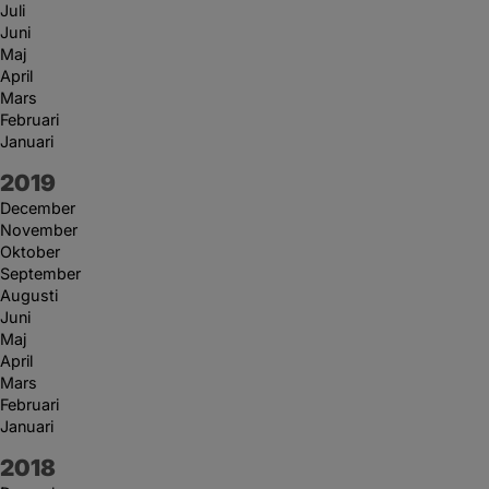
Juli
Juni
Maj
April
Mars
Februari
Januari
År:
2019
December
November
Oktober
September
Augusti
Juni
Maj
April
Mars
Februari
Januari
År:
2018