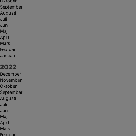
Oktober
September
Augusti
Juli
Juni
Maj
April
Mars
Februari
Januari
År:
2022
December
November
Oktober
September
Augusti
Juli
Juni
Maj
April
Mars
Februari