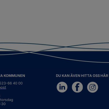
TA KOMMUNEN
DU KAN ÄVEN HITTA OSS HÄR
0523-66 40 00
post
:
 torsdag
6:30