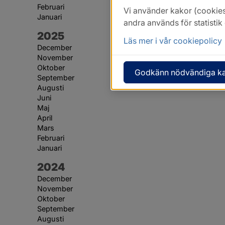
Februari
Vi använder kakor (cookies
Januari
andra används för statisti
År:
2025
Läs mer i vår cookiepolicy
December
November
Oktober
Godkänn nödvändiga k
September
Augusti
Juni
Maj
April
Mars
Februari
Januari
År:
2024
December
November
Oktober
September
Augusti