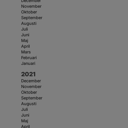
December
November
Oktober
September
Augusti
Juli
Juni
Maj
April
Mars
Februari
Januari
År:
2021
December
November
Oktober
September
Augusti
Juli
Juni
Maj
April