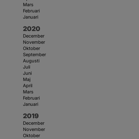
Mars
Februari
Januari
År:
2020
December
November
Oktober
September
Augusti
Juli
Juni
Maj
April
Mars
Februari
Januari
År:
2019
December
November
Oktober