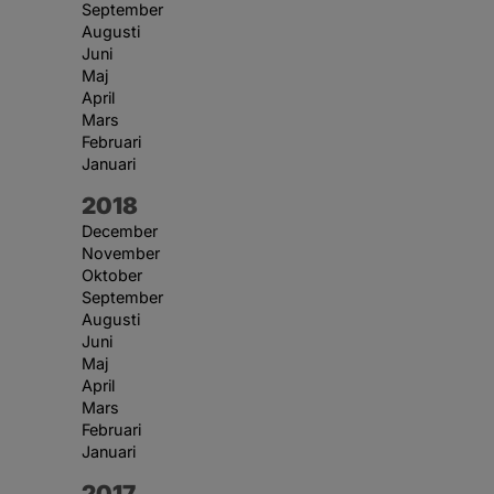
September
Augusti
Juni
Maj
April
Mars
Februari
Januari
År:
2018
December
November
Oktober
September
Augusti
Juni
Maj
April
Mars
Februari
Januari
År:
2017