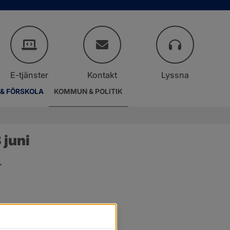
E-tjänster
Kontakt
Lyssna
 & FÖRSKOLA
KOMMUN & POLITIK
juni
.
er.