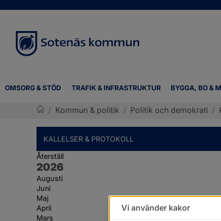
OMSORG & STÖD
TRAFIK & INFRASTRUKTUR
BYGGA, BO & M
/
Kommun & politik
/
Politik och demokrati
/
Sotenäs kommun
KALLELSER & PROTOKOLL
Återställ
År:
2026
Augusti
Juni
Maj
Vi använder kakor
April
Mars