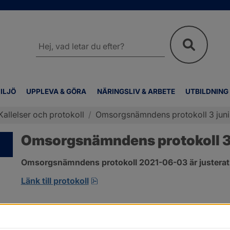
Sök
på
webbplatsen
ILJÖ
UPPLEVA & GÖRA
NÄRINGSLIV & ARBETE
UTBILDNING
Kallelser och protokoll
/
Omsorgsnämndens protokoll 3 juni
Omsorgsnämndens protokoll 3 
Omsorgsnämndens protokoll 2021-06-03 är justerat
pdf, 303.4 kB, öppnas i nytt fönst
Länk till protokoll