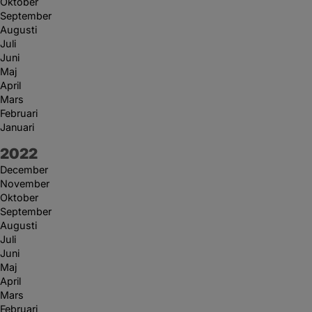
Oktober
September
Augusti
Juli
Juni
Maj
April
Mars
Februari
Januari
År:
2022
December
November
Oktober
September
Augusti
Juli
Juni
Maj
April
Mars
Februari