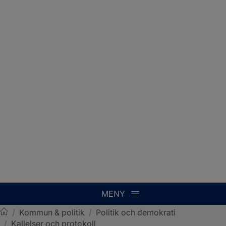
MENY
/
Kommun & politik
/
Politik och demokrati
/
Kallelser och protokoll
Sotenäs kommun