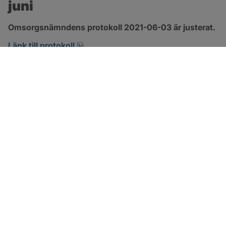
juni
Omsorgsnämndens protokoll 2021-06-03 är justerat.
pdf, 303.4 kB, öppnas i nytt fönster.
Länk till protokoll
SOTENÄS KOMMUN
Besöksadress
Parkgatan 46
456 80 Kungshamn
Hitta hit