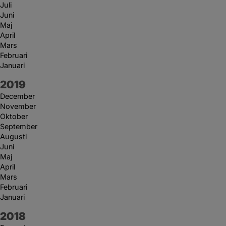
Juli
Juni
Maj
April
Mars
Februari
Januari
År:
2019
December
November
Oktober
September
Augusti
Juni
Maj
April
Mars
Februari
Januari
År:
2018