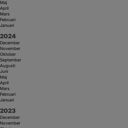
Maj
April
Mars
Februari
Januari
År:
2024
December
November
Oktober
September
Augusti
Juni
Maj
April
Mars
Februari
Januari
År:
2023
December
November