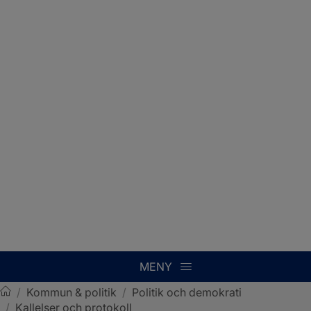
MENY
/
Kommun & politik
/
Politik och demokrati
/
Kallelser och protokoll
Sotenäs kommun