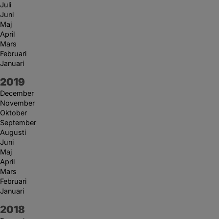
Juli
Juni
Maj
April
Mars
Februari
Januari
År:
2019
December
November
Oktober
September
Augusti
Juni
Maj
April
Mars
Februari
Januari
År:
2018