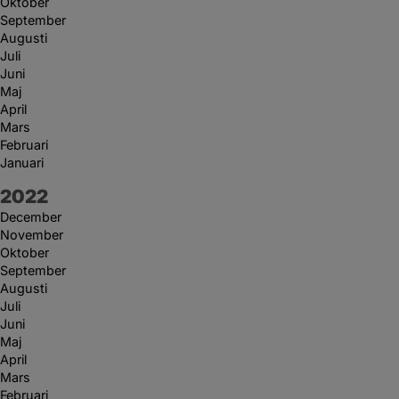
Oktober
September
Augusti
Juli
Juni
Maj
April
Mars
Februari
Januari
År:
2022
December
November
Oktober
September
Augusti
Juli
Juni
Maj
April
Mars
Februari