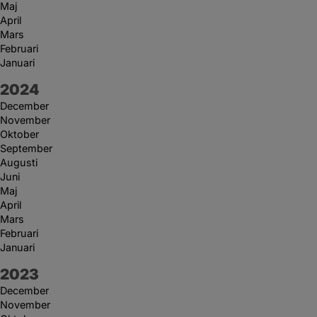
Maj
April
Mars
Februari
Januari
År:
2024
December
November
Oktober
September
Augusti
Juni
Maj
April
Mars
Februari
Januari
År:
2023
December
November