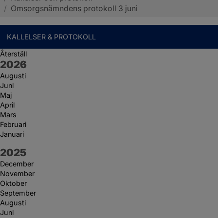
/
Omsorgsnämndens protokoll 3 juni
KALLELSER & PROTOKOLL
Återställ
År:
2026
Augusti
Juni
Maj
April
Mars
Februari
Januari
År:
2025
December
November
Oktober
September
Augusti
Juni