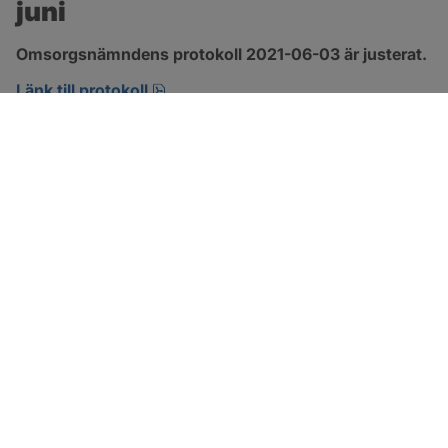
juni
Omsorgsnämndens protokoll 2021-06-03 är justerat.
pdf, 303.4 kB, öppnas i nytt fönster.
Länk till protokoll
SOTENÄS KOMMUN
Besöksadress
Parkgatan 46
456 80 Kungshamn
Hitta hit