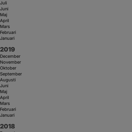
Juli
Juni
Maj
April
Mars
Februari
Januari
År:
2019
December
November
Oktober
September
Augusti
Juni
Maj
April
Mars
Februari
Januari
År:
2018