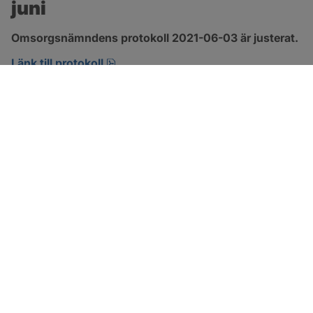
juni
Omsorgsnämndens protokoll 2021-06-03 är justerat.
pdf, 303.4 kB, öppnas i nytt fönster.
Länk till protokoll
SOTENÄS KOMMUN
Besöksadress
Parkgatan 46
456 80 Kungshamn
Hitta hit