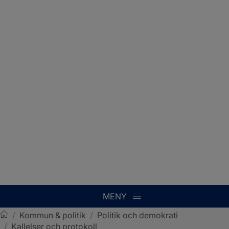
MENY
/
Kommun & politik
/
Politik och demokrati
/
Kallelser och protokoll
Sotenäs kommun