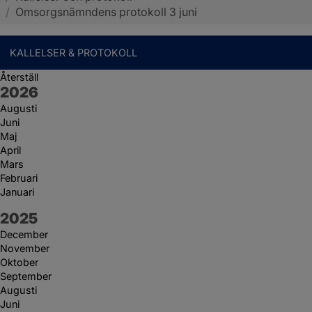
/
Omsorgsnämndens protokoll 3 juni
KALLELSER & PROTOKOLL
Återställ
År:
2026
Augusti
Juni
Maj
April
Mars
Februari
Januari
År:
2025
December
November
Oktober
September
Augusti
Juni