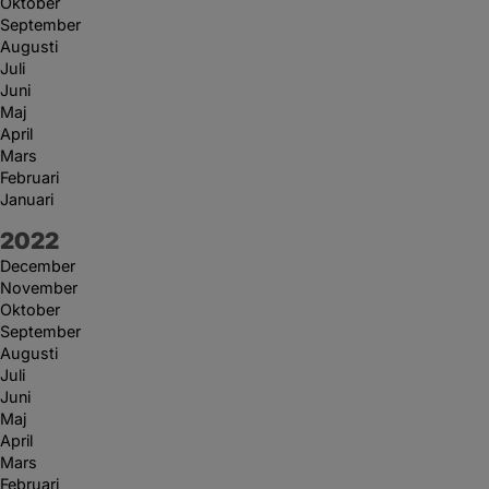
Oktober
September
Augusti
Juli
Juni
Maj
April
Mars
Februari
Januari
År:
2022
December
November
Oktober
September
Augusti
Juli
Juni
Maj
April
Mars
Februari