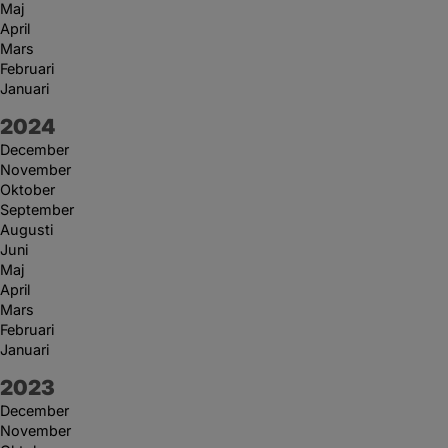
Maj
April
Mars
Februari
Januari
År:
2024
December
November
Oktober
September
Augusti
Juni
Maj
April
Mars
Februari
Januari
År:
2023
December
November