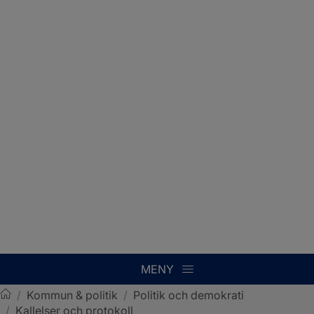
MENY
/
Kommun & politik
/
Politik och demokrati
/
Kallelser och protokoll
Sotenäs kommun