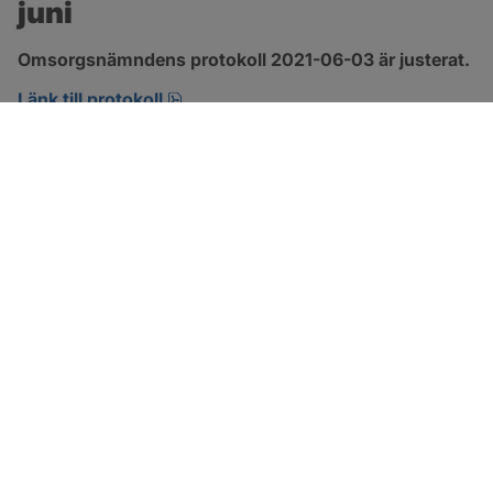
juni
Omsorgsnämndens protokoll 2021-06-03 är justerat.
pdf, 303.4 kB, öppnas i nytt fönster.
Länk till protokoll
SOTENÄS KOMMUN
Besöksadress
Parkgatan 46
456 80 Kungshamn
Hitta hit