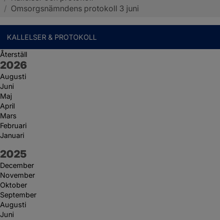
/
Omsorgsnämndens protokoll 3 juni
KALLELSER & PROTOKOLL
Återställ
År:
2026
Augusti
Juni
Maj
April
Mars
Februari
Januari
År:
2025
December
November
Oktober
September
Augusti
Juni