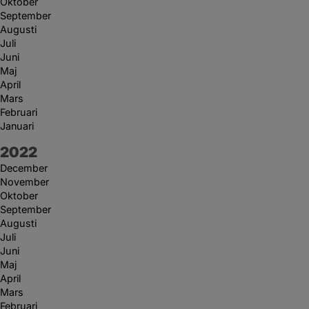
Oktober
September
Augusti
Juli
Juni
Maj
April
Mars
Februari
Januari
År:
2022
December
November
Oktober
September
Augusti
Juli
Juni
Maj
April
Mars
Februari