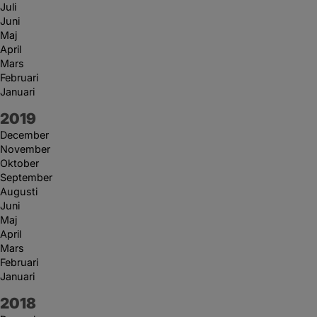
Juli
Juni
Maj
April
Mars
Februari
Januari
År:
2019
December
November
Oktober
September
Augusti
Juni
Maj
April
Mars
Februari
Januari
År:
2018