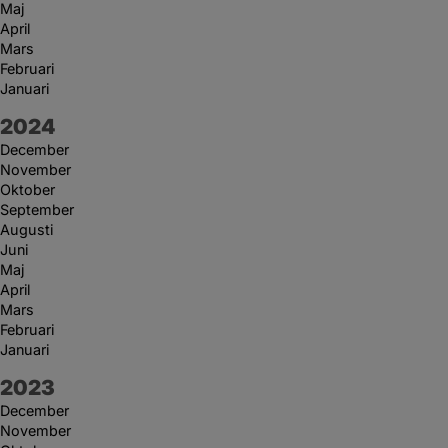
Maj
April
Mars
Februari
Januari
År:
2024
December
November
Oktober
September
Augusti
Juni
Maj
April
Mars
Februari
Januari
År:
2023
December
November