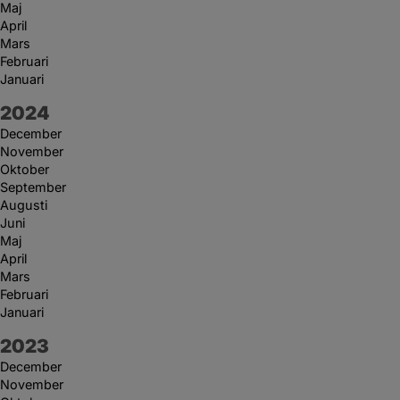
Maj
April
Mars
Februari
Januari
År:
2024
December
November
Oktober
September
Augusti
Juni
Maj
April
Mars
Februari
Januari
År:
2023
December
November