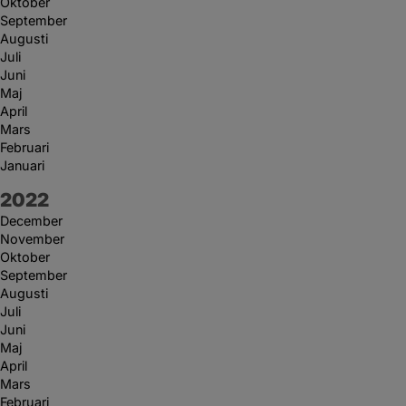
Oktober
September
Augusti
Juli
Juni
Maj
April
Mars
Februari
Januari
År:
2022
December
November
Oktober
September
Augusti
Juli
Juni
Maj
April
Mars
Februari