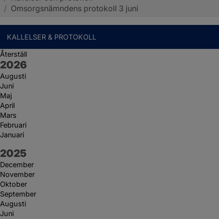
/
Omsorgsnämndens protokoll 3 juni
KALLELSER & PROTOKOLL
Återställ
År:
2026
Augusti
Juni
Maj
April
Mars
Februari
Januari
År:
2025
December
November
Oktober
September
Augusti
Juni