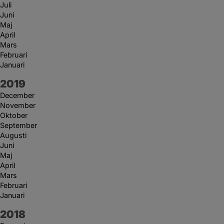
Juli
Juni
Maj
April
Mars
Februari
Januari
År:
2019
December
November
Oktober
September
Augusti
Juni
Maj
April
Mars
Februari
Januari
År:
2018