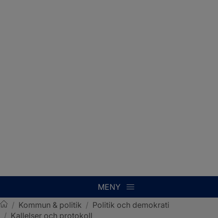
MENY
/
Kommun & politik
/
Politik och demokrati
/
Kallelser och protokoll
Sotenäs kommun