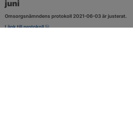
juni
Omsorgsnämndens protokoll 2021-06-03 är justerat.
pdf, 303.4 kB, öppnas i nytt fönster.
Länk till protokoll
SOTENÄS KOMMUN
Besöksadress
Parkgatan 46
456 80 Kungshamn
Hitta hit