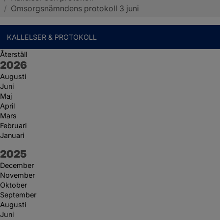
/
Omsorgsnämndens protokoll 3 juni
KALLELSER & PROTOKOLL
Återställ
År:
2026
Augusti
Juni
Maj
April
Mars
Februari
Januari
År:
2025
December
November
Oktober
September
Augusti
Juni