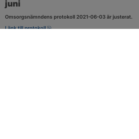
juni
Omsorgsnämndens protokoll 2021-06-03 är justerat.
pdf, 303.4 kB, öppnas i nytt fönster.
Länk till protokoll
SOTENÄS KOMMUN
Besöksadress
Parkgatan 46
456 80 Kungshamn
Hitta hit