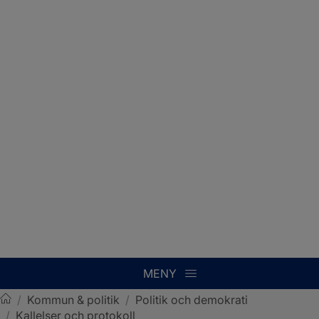
MENY
/
Kommun & politik
/
Politik och demokrati
/
Kallelser och protokoll
Sotenäs kommun