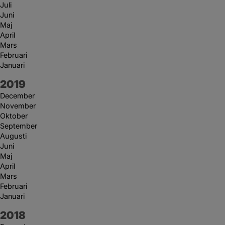
Juli
Juni
Maj
April
Mars
Februari
Januari
År:
2019
December
November
Oktober
September
Augusti
Juni
Maj
April
Mars
Februari
Januari
År:
2018