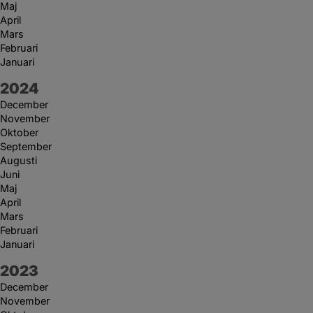
Maj
April
Mars
Februari
Januari
År:
2024
December
November
Oktober
September
Augusti
Juni
Maj
April
Mars
Februari
Januari
År:
2023
December
November