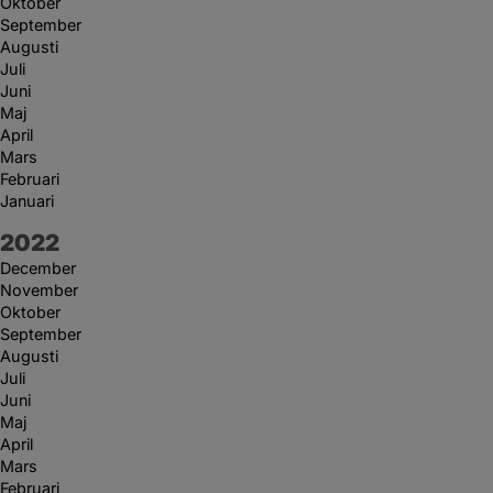
Oktober
September
Augusti
Juli
Juni
Maj
April
Mars
Februari
Januari
År:
2022
December
November
Oktober
September
Augusti
Juli
Juni
Maj
April
Mars
Februari