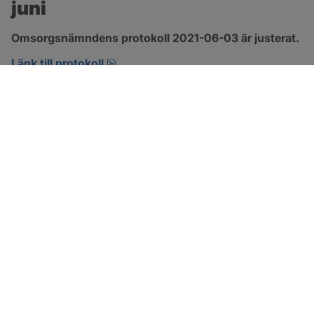
juni
Omsorgsnämndens protokoll 2021-06-03 är justerat.
pdf, 303.4 kB, öppnas i nytt fönster.
Länk till protokoll
SOTENÄS KOMMUN
Besöksadress
Parkgatan 46
456 80 Kungshamn
Hitta hit