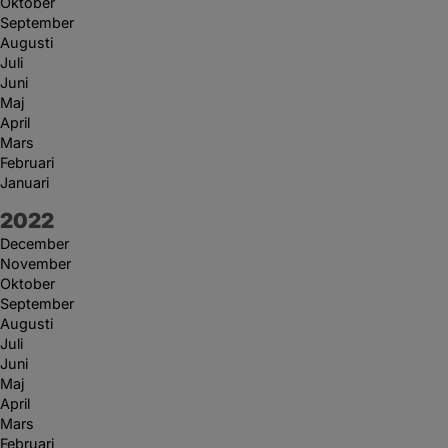
Oktober
September
Augusti
Juli
Juni
Maj
April
Mars
Februari
Januari
År:
2022
December
November
Oktober
September
Augusti
Juli
Juni
Maj
April
Mars
Februari