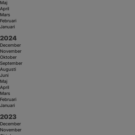
Maj
April
Mars
Februari
Januari
År:
2024
December
November
Oktober
September
Augusti
Juni
Maj
April
Mars
Februari
Januari
År:
2023
December
November