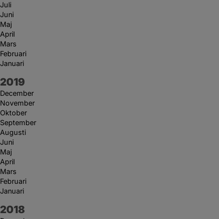
Juli
Juni
Maj
April
Mars
Februari
Januari
År:
2019
December
November
Oktober
September
Augusti
Juni
Maj
April
Mars
Februari
Januari
År:
2018