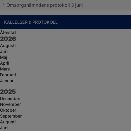
/
Omsorgsnämndens protokoll 3 juni
KALLELSER & PROTOKOLL
Återställ
År:
2026
Augusti
Juni
Maj
April
Mars
Februari
Januari
År:
2025
December
November
Oktober
September
Augusti
Juni