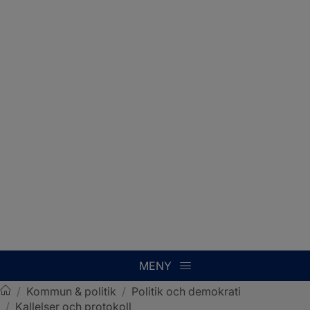
MENY
/
Kommun & politik
/
Politik och demokrati
/
Kallelser och protokoll
Sotenäs kommun