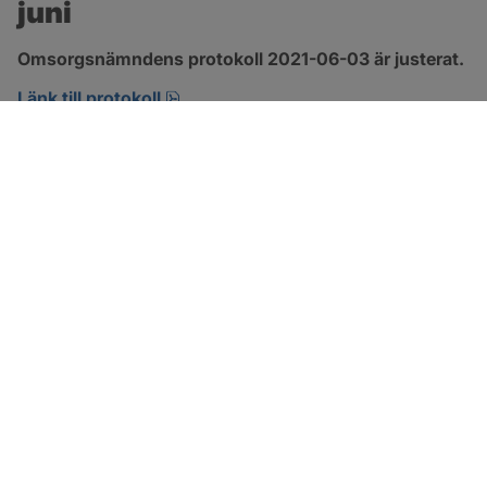
juni
Omsorgsnämndens protokoll 2021-06-03 är justerat.
pdf, 303.4 kB, öppnas i nytt fönster.
Länk till protokoll
SOTENÄS KOMMUN
Besöksadress
Parkgatan 46
456 80 Kungshamn
Hitta hit