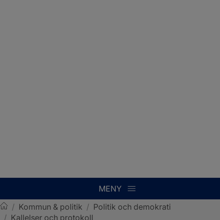
MENY
/
Kommun & politik
/
Politik och demokrati
/
Kallelser och protokoll
Sotenäs kommun