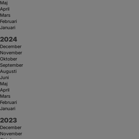
Maj
April
Mars
Februari
Januari
År:
2024
December
November
Oktober
September
Augusti
Juni
Maj
April
Mars
Februari
Januari
År:
2023
December
November