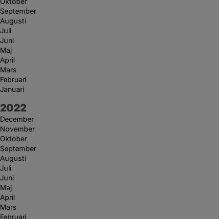
Oktober
September
Augusti
Juli
Juni
Maj
April
Mars
Februari
Januari
År:
2022
December
November
Oktober
September
Augusti
Juli
Juni
Maj
April
Mars
Februari