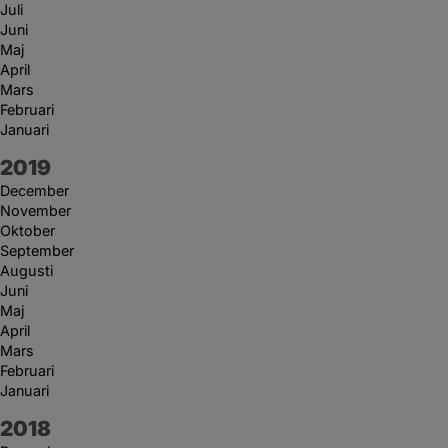
Juli
Juni
Maj
April
Mars
Februari
Januari
År:
2019
December
November
Oktober
September
Augusti
Juni
Maj
April
Mars
Februari
Januari
År:
2018