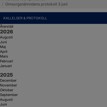
/
Omsorgsnämndens protokoll 3 juni
KALLELSER & PROTOKOLL
Återställ
År:
2026
Augusti
Juni
Maj
April
Mars
Februari
Januari
År:
2025
December
November
Oktober
September
Augusti
Juni