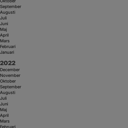
Oktober
September
Augusti
Juli
Juni
Maj
April
Mars
Februari
Januari
År:
2022
December
November
Oktober
September
Augusti
Juli
Juni
Maj
April
Mars
Februari