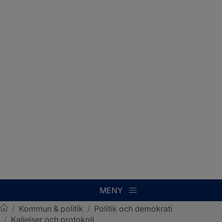
MENY
/
Kommun & politik
/
Politik och demokrati
/
Kallelser och protokoll
Sotenäs kommun