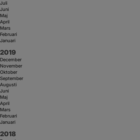
Juli
Juni
Maj
April
Mars
Februari
Januari
År:
2019
December
November
Oktober
September
Augusti
Juni
Maj
April
Mars
Februari
Januari
År:
2018