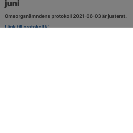
juni
Omsorgsnämndens protokoll 2021-06-03 är justerat.
pdf, 303.4 kB, öppnas i nytt fönster.
Länk till protokoll
SOTENÄS KOMMUN
Besöksadress
Parkgatan 46
456 80 Kungshamn
Hitta hit