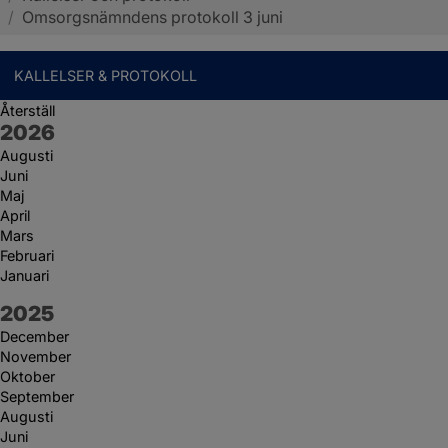
/
Omsorgsnämndens protokoll 3 juni
KALLELSER & PROTOKOLL
Återställ
År:
2026
Augusti
Juni
Maj
April
Mars
Februari
Januari
År:
2025
December
November
Oktober
September
Augusti
Juni