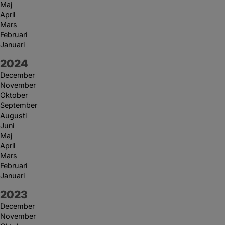
Maj
April
Mars
Februari
Januari
År:
2024
December
November
Oktober
September
Augusti
Juni
Maj
April
Mars
Februari
Januari
År:
2023
December
November