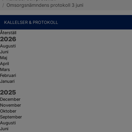
/
Omsorgsnämndens protokoll 3 juni
KALLELSER & PROTOKOLL
Återställ
År:
2026
Augusti
Juni
Maj
April
Mars
Februari
Januari
År:
2025
December
November
Oktober
September
Augusti
Juni