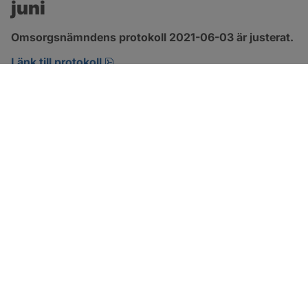
juni
Omsorgsnämndens protokoll 2021-06-03 är justerat.
pdf, 303.4 kB, öppnas i nytt fönster.
Länk till protokoll
SOTENÄS KOMMUN
Besöksadress
Parkgatan 46
456 80 Kungshamn
Hitta hit