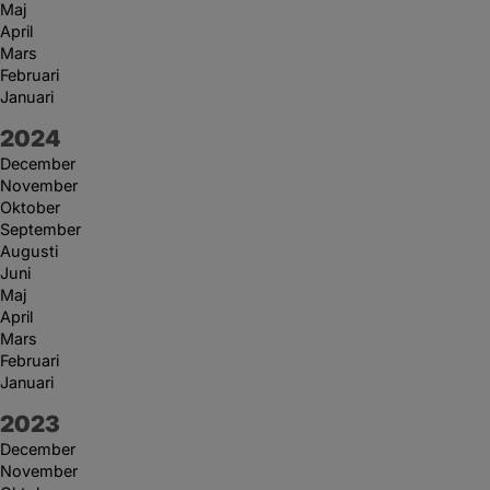
Maj
April
Mars
Februari
Januari
År:
2024
December
November
Oktober
September
Augusti
Juni
Maj
April
Mars
Februari
Januari
År:
2023
December
November