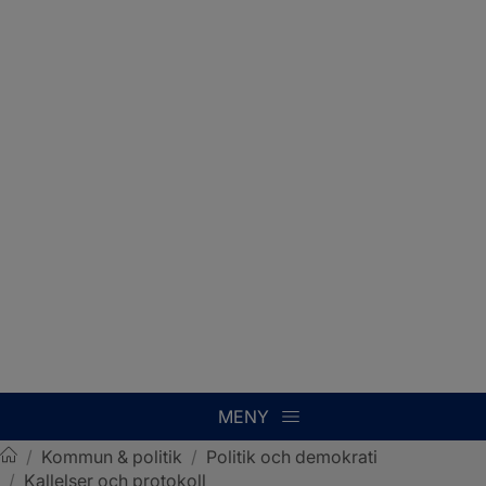
MENY
/
Kommun & politik
/
Politik och demokrati
/
Kallelser och protokoll
Sotenäs kommun