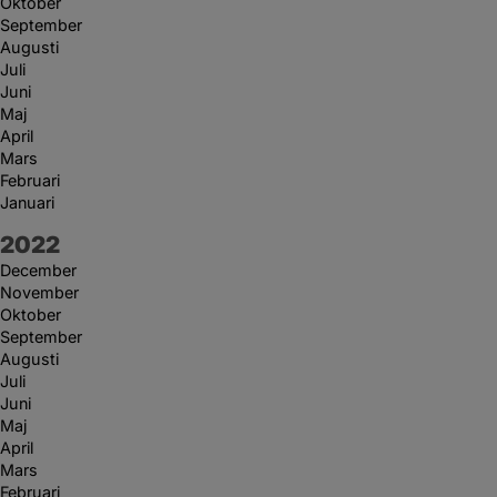
Oktober
September
Augusti
Juli
Juni
Maj
April
Mars
Februari
Januari
År:
2022
December
November
Oktober
September
Augusti
Juli
Juni
Maj
April
Mars
Februari