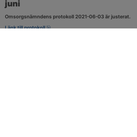
juni
Omsorgsnämndens protokoll 2021-06-03 är justerat.
pdf, 303.4 kB, öppnas i nytt fönster.
Länk till protokoll
SOTENÄS KOMMUN
Besöksadress
Parkgatan 46
456 80 Kungshamn
Hitta hit