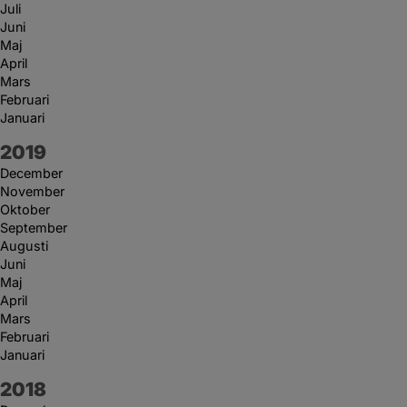
Juli
Juni
Maj
April
Mars
Februari
Januari
År:
2019
December
November
Oktober
September
Augusti
Juni
Maj
April
Mars
Februari
Januari
År:
2018