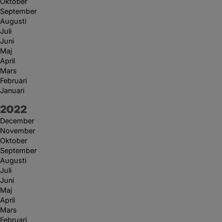
Oktober
September
Augusti
Juli
Juni
Maj
April
Mars
Februari
Januari
År:
2022
December
November
Oktober
September
Augusti
Juli
Juni
Maj
April
Mars
Februari