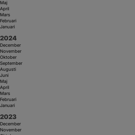
Maj
April
Mars
Februari
Januari
År:
2024
December
November
Oktober
September
Augusti
Juni
Maj
April
Mars
Februari
Januari
År:
2023
December
November