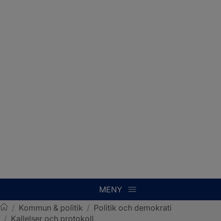
MENY
/
Kommun & politik
/
Politik och demokrati
/
Kallelser och protokoll
Sotenäs kommun