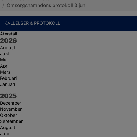
/
Omsorgsnämndens protokoll 3 juni
KALLELSER & PROTOKOLL
Återställ
År:
2026
Augusti
Juni
Maj
April
Mars
Februari
Januari
År:
2025
December
November
Oktober
September
Augusti
Juni