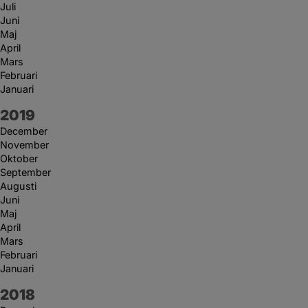
Juli
Juni
Maj
April
Mars
Februari
Januari
År:
2019
December
November
Oktober
September
Augusti
Juni
Maj
April
Mars
Februari
Januari
År:
2018