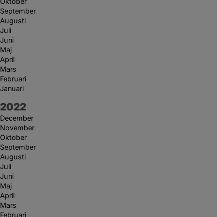
Oktober
September
Augusti
Juli
Juni
Maj
April
Mars
Februari
Januari
År:
2022
December
November
Oktober
September
Augusti
Juli
Juni
Maj
April
Mars
Februari