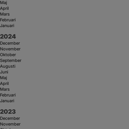
Maj
April
Mars
Februari
Januari
År:
2024
December
November
Oktober
September
Augusti
Juni
Maj
April
Mars
Februari
Januari
År:
2023
December
November