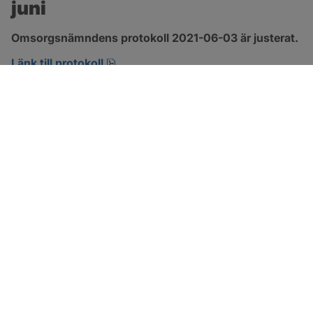
juni
Omsorgsnämndens protokoll 2021-06-03 är justerat.
pdf, 303.4 kB, öppnas i nytt fönster.
Länk till protokoll
SOTENÄS KOMMUN
Besöksadress
Parkgatan 46
456 80 Kungshamn
Hitta hit