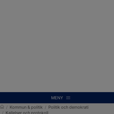
MENY
/
Kommun & politik
/
Politik och demokrati
/
Kallelser och protokoll
Sotenäs kommun