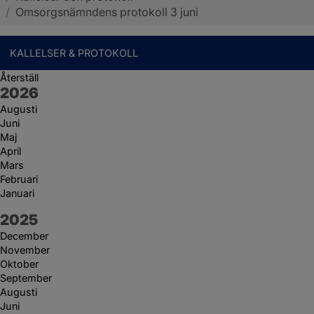
/
Omsorgsnämndens protokoll 3 juni
KALLELSER & PROTOKOLL
Återställ
År:
2026
Augusti
Juni
Maj
April
Mars
Februari
Januari
År:
2025
December
November
Oktober
September
Augusti
Juni