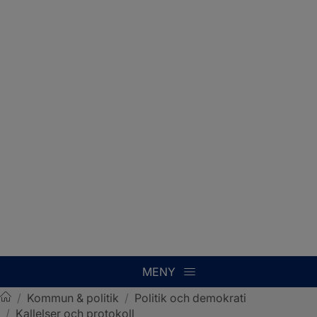
MENY
/
Kommun & politik
/
Politik och demokrati
/
Kallelser och protokoll
Sotenäs kommun