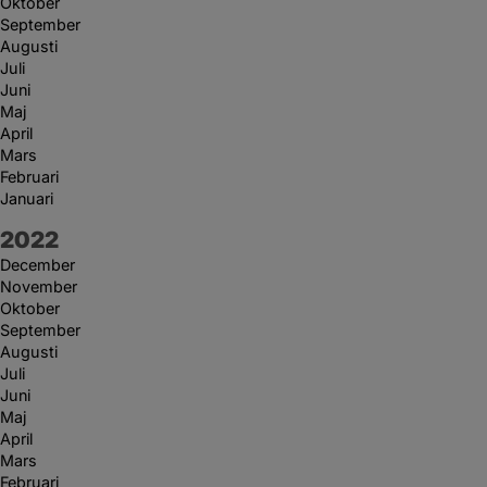
Oktober
September
Augusti
Juli
Juni
Maj
April
Mars
Februari
Januari
År:
2022
December
November
Oktober
September
Augusti
Juli
Juni
Maj
April
Mars
Februari