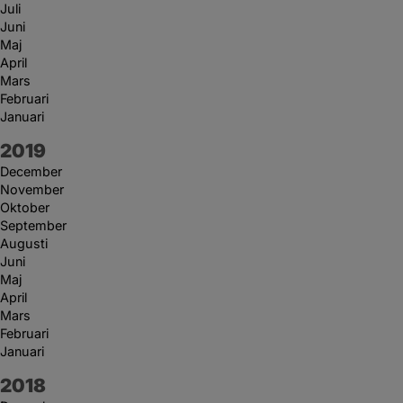
Juli
Juni
Maj
April
Mars
Februari
Januari
År:
2019
December
November
Oktober
September
Augusti
Juni
Maj
April
Mars
Februari
Januari
År:
2018