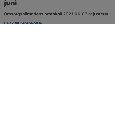
juni
Omsorgsnämndens protokoll 2021-06-03 är justerat.
pdf, 303.4 kB, öppnas i nytt fönster.
Länk till protokoll
SOTENÄS KOMMUN
Besöksadress
Parkgatan 46
456 80 Kungshamn
Hitta hit