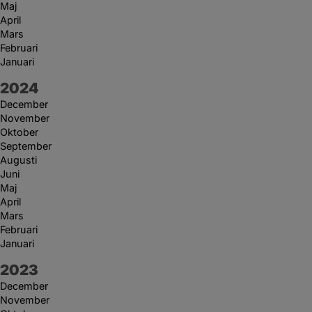
Maj
April
Mars
Februari
Januari
År:
2024
December
November
Oktober
September
Augusti
Juni
Maj
April
Mars
Februari
Januari
År:
2023
December
November