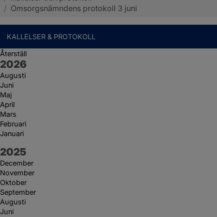
/
Omsorgsnämndens protokoll 3 juni
KALLELSER & PROTOKOLL
Återställ
År:
2026
Augusti
Juni
Maj
April
Mars
Februari
Januari
År:
2025
December
November
Oktober
September
Augusti
Juni