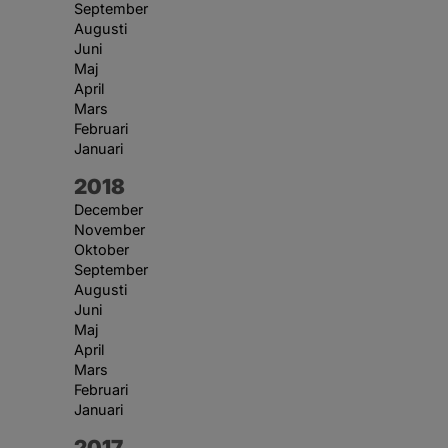
September
Augusti
Juni
Maj
April
Mars
Februari
Januari
År:
2018
December
November
Oktober
September
Augusti
Juni
Maj
April
Mars
Februari
Januari
År:
2017