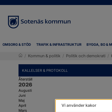
OMSORG & STÖD
TRAFIK & INFRASTRUKTUR
BYGGA, BO & M
/
Kommun & politik
/
Politik och demokrati
/
Sotenäs kommun
KALLELSER & PROTOKOLL
Återställ
År:
2026
Augusti
Juni
Maj
Vi använder kakor
April
Mars