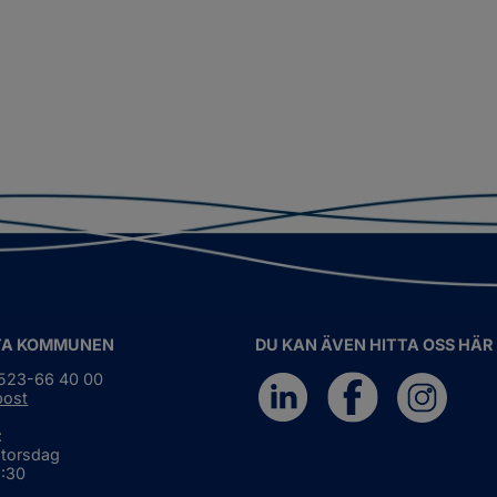
TA KOMMUNEN
DU KAN ÄVEN HITTA OSS HÄR
0523-66 40 00
post
:
 torsdag
6:30