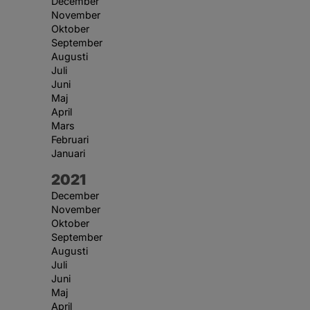
December
November
Oktober
September
Augusti
Juli
Juni
Maj
April
Mars
Februari
Januari
År:
2021
December
November
Oktober
September
Augusti
Juli
Juni
Maj
April