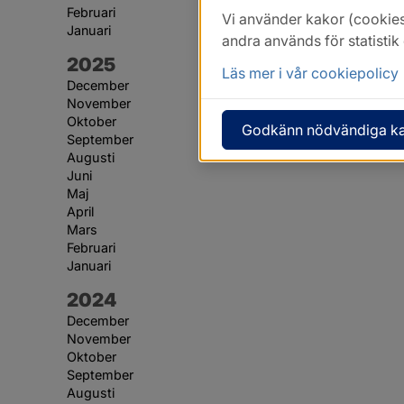
Februari
Vi använder kakor (cookies
Januari
andra används för statisti
År:
2025
Läs mer i vår cookiepolicy
December
November
Oktober
Godkänn nödvändiga k
September
Augusti
Juni
Maj
April
Mars
Februari
Januari
År:
2024
December
November
Oktober
September
Augusti