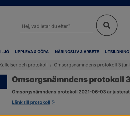
Sök
på
webbplatsen
ILJÖ
UPPLEVA & GÖRA
NÄRINGSLIV & ARBETE
UTBILDNING
Kallelser och protokoll
/
Omsorgsnämndens protokoll 3 juni
Omsorgsnämndens protokoll 3 
Omsorgsnämndens protokoll 2021-06-03 är justerat
pdf, 303.4 kB, öppnas i nytt fönst
Länk till protokoll