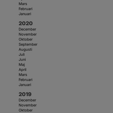
Mars
Februari
Januari
År:
2020
December
November
Oktober
September
Augusti
Juli
Juni
Maj
April
Mars
Februari
Januari
År:
2019
December
November
Oktober