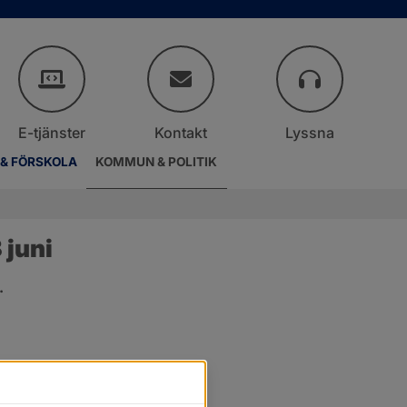
E-tjänster
Kontakt
Lyssna
 & FÖRSKOLA
KOMMUN & POLITIK
juni
.
er.