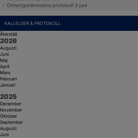
/
Omsorgsnämndens protokoll 3 juni
KALLELSER & PROTOKOLL
Återställ
År:
2026
Augusti
Juni
Maj
April
Mars
Februari
Januari
År:
2025
December
November
Oktober
September
Augusti
Juni