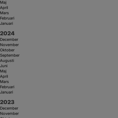
Maj
April
Mars
Februari
Januari
År:
2024
December
November
Oktober
September
Augusti
Juni
Maj
April
Mars
Februari
Januari
År:
2023
December
November