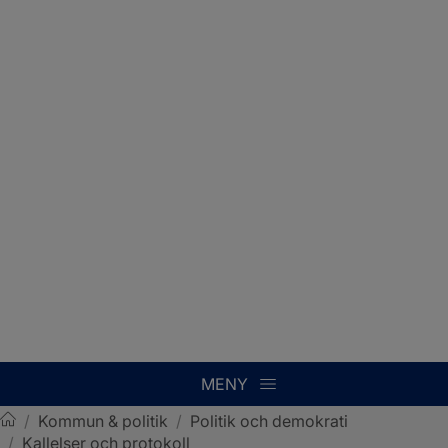
MENY
/
Kommun & politik
/
Politik och demokrati
/
Kallelser och protokoll
Sotenäs kommun