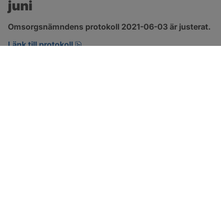
juni
Omsorgsnämndens protokoll 2021-06-03 är justerat.
pdf, 303.4 kB, öppnas i nytt fönster.
Länk till protokoll
SOTENÄS KOMMUN
Besöksadress
Parkgatan 46
456 80 Kungshamn
Hitta hit