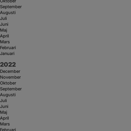
Oktober
September
Augusti
Juli
Juni
Maj
April
Mars
Februari
Januari
År:
2022
December
November
Oktober
September
Augusti
Juli
Juni
Maj
April
Mars
Februari