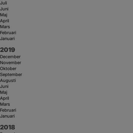
Juli
Juni
Maj
April
Mars
Februari
Januari
År:
2019
December
November
Oktober
September
Augusti
Juni
Maj
April
Mars
Februari
Januari
År:
2018