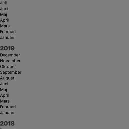
Juli
Juni
Maj
April
Mars
Februari
Januari
År:
2019
December
November
Oktober
September
Augusti
Juni
Maj
April
Mars
Februari
Januari
År:
2018