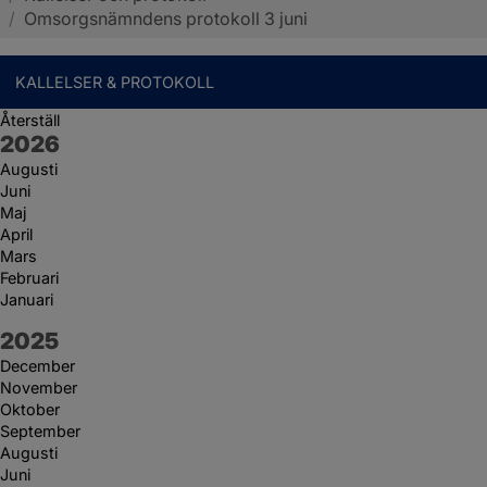
/
Omsorgsnämndens protokoll 3 juni
KALLELSER & PROTOKOLL
Återställ
År:
2026
Augusti
Juni
Maj
April
Mars
Februari
Januari
År:
2025
December
November
Oktober
September
Augusti
Juni