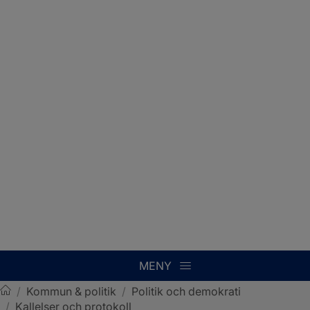
MENY
/
Kommun & politik
/
Politik och demokrati
/
Kallelser och protokoll
Sotenäs kommun