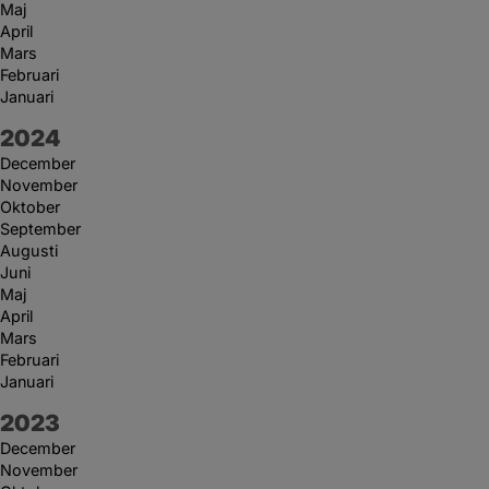
Maj
April
Mars
Februari
Januari
År:
2024
December
November
Oktober
September
Augusti
Juni
Maj
April
Mars
Februari
Januari
År:
2023
December
November