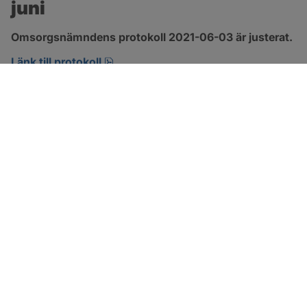
juni
Omsorgsnämndens protokoll 2021-06-03 är justerat.
pdf, 303.4 kB, öppnas i nytt fönster.
Länk till protokoll
SOTENÄS KOMMUN
Besöksadress
Parkgatan 46
456 80 Kungshamn
Hitta hit