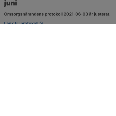
juni
Omsorgsnämndens protokoll 2021-06-03 är justerat.
pdf, 303.4 kB, öppnas i nytt fönster.
Länk till protokoll
SOTENÄS KOMMUN
Besöksadress
Parkgatan 46
456 80 Kungshamn
Hitta hit