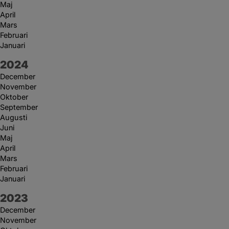
Maj
April
Mars
Februari
Januari
År:
2024
December
November
Oktober
September
Augusti
Juni
Maj
April
Mars
Februari
Januari
År:
2023
December
November