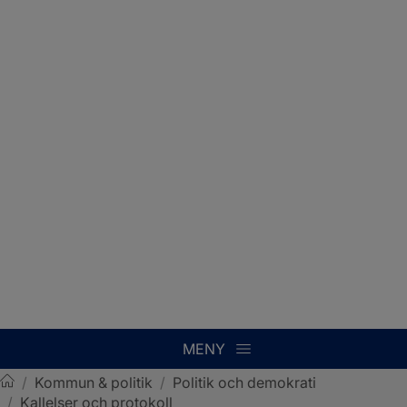
MENY
/
Kommun & politik
/
Politik och demokrati
/
Kallelser och protokoll
Sotenäs kommun