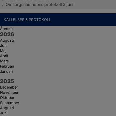
/
Omsorgsnämndens protokoll 3 juni
KALLELSER & PROTOKOLL
Återställ
År:
2026
Augusti
Juni
Maj
April
Mars
Februari
Januari
År:
2025
December
November
Oktober
September
Augusti
Juni