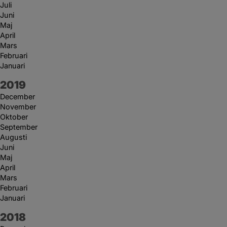
Juli
Juni
Maj
April
Mars
Februari
Januari
År:
2019
December
November
Oktober
September
Augusti
Juni
Maj
April
Mars
Februari
Januari
År:
2018