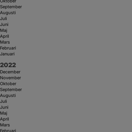
Oktober
September
Augusti
Juli
Juni
Maj
April
Mars
Februari
Januari
År:
2022
December
November
Oktober
September
Augusti
Juli
Juni
Maj
April
Mars
Februari