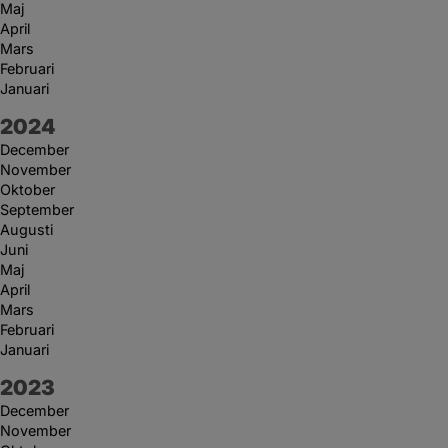
Maj
April
Mars
Februari
Januari
År:
2024
December
November
Oktober
September
Augusti
Juni
Maj
April
Mars
Februari
Januari
År:
2023
December
November