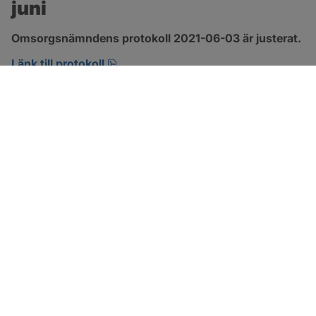
juni
Omsorgsnämndens protokoll 2021-06-03 är justerat.
pdf, 303.4 kB, öppnas i nytt fönster.
Länk till protokoll
SOTENÄS KOMMUN
Besöksadress
Parkgatan 46
456 80 Kungshamn
Hitta hit