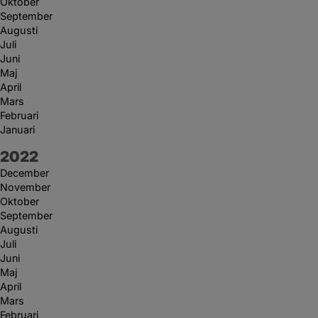
Oktober
September
Augusti
Juli
Juni
Maj
April
Mars
Februari
Januari
År:
2022
December
November
Oktober
September
Augusti
Juli
Juni
Maj
April
Mars
Februari