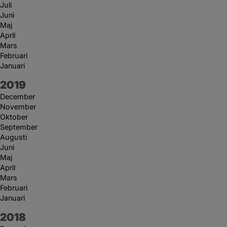
Juli
Juni
Maj
April
Mars
Februari
Januari
År:
2019
December
November
Oktober
September
Augusti
Juni
Maj
April
Mars
Februari
Januari
År:
2018