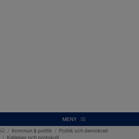
MENY
/
Kommun & politik
/
Politik och demokrati
/
Kallelser och protokoll
Sotenäs kommun