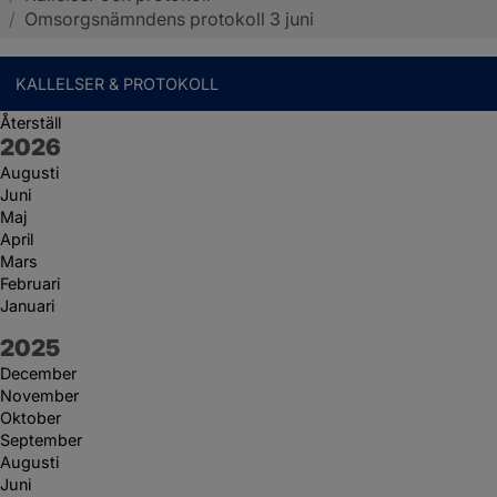
/
Omsorgsnämndens protokoll 3 juni
KALLELSER & PROTOKOLL
Återställ
År:
2026
Augusti
Juni
Maj
April
Mars
Februari
Januari
År:
2025
December
November
Oktober
September
Augusti
Juni