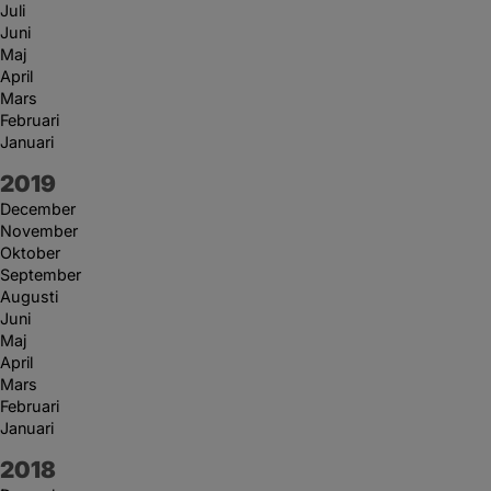
Juli
Juni
Maj
April
Mars
Februari
Januari
År:
2019
December
November
Oktober
September
Augusti
Juni
Maj
April
Mars
Februari
Januari
År:
2018