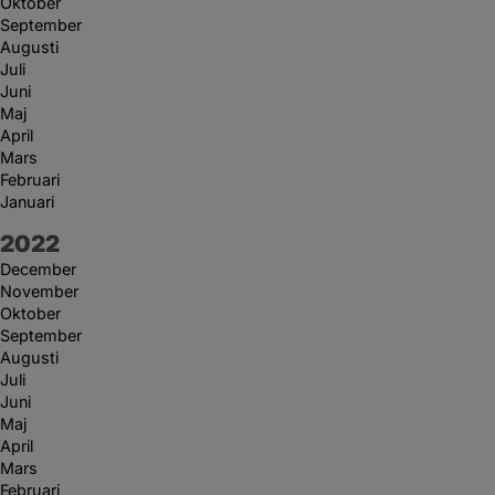
Oktober
September
Augusti
Juli
Juni
Maj
April
Mars
Februari
Januari
År:
2022
December
November
Oktober
September
Augusti
Juli
Juni
Maj
April
Mars
Februari