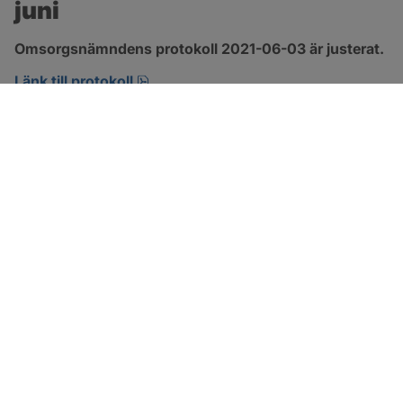
juni
Omsorgsnämndens protokoll 2021-06-03 är justerat.
pdf, 303.4 kB, öppnas i nytt fönster.
Länk till protokoll
SOTENÄS KOMMUN
Besöksadress
Parkgatan 46
456 80 Kungshamn
Hitta hit