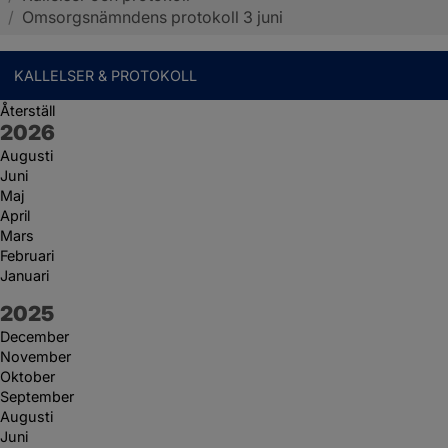
/
Omsorgsnämndens protokoll 3 juni
KALLELSER & PROTOKOLL
Återställ
År:
2026
Augusti
Juni
Maj
April
Mars
Februari
Januari
År:
2025
December
November
Oktober
September
Augusti
Juni