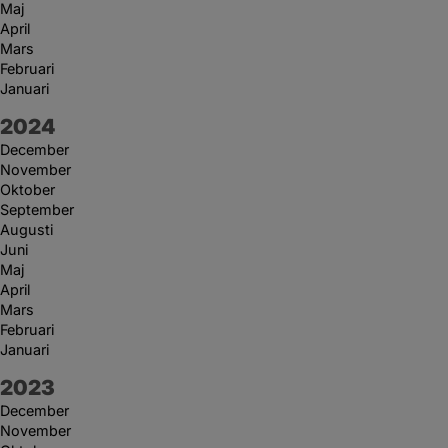
Maj
April
Mars
Februari
Januari
År:
2024
December
November
Oktober
September
Augusti
Juni
Maj
April
Mars
Februari
Januari
År:
2023
December
November