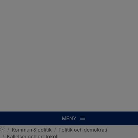
MENY
/
Kommun & politik
/
Politik och demokrati
/
Kallelser och protokoll
Sotenäs kommun