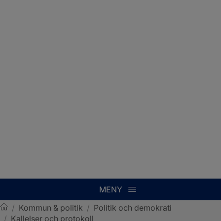
MENY
/
Kommun & politik
/
Politik och demokrati
/
Kallelser och protokoll
Sotenäs kommun