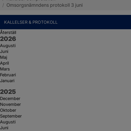
/
Omsorgsnämndens protokoll 3 juni
KALLELSER & PROTOKOLL
Återställ
År:
2026
Augusti
Juni
Maj
April
Mars
Februari
Januari
År:
2025
December
November
Oktober
September
Augusti
Juni