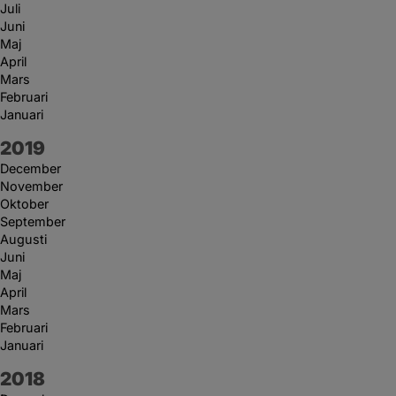
Juli
Juni
Maj
April
Mars
Februari
Januari
År:
2019
December
November
Oktober
September
Augusti
Juni
Maj
April
Mars
Februari
Januari
År:
2018