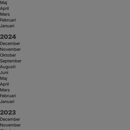
Maj
April
Mars
Februari
Januari
År:
2024
December
November
Oktober
September
Augusti
Juni
Maj
April
Mars
Februari
Januari
År:
2023
December
November