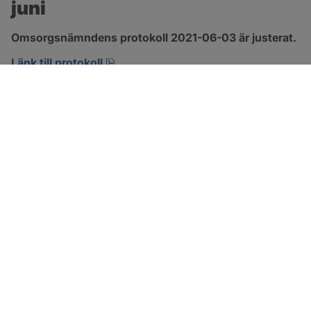
juni
Omsorgsnämndens protokoll 2021-06-03 är justerat.
pdf, 303.4 kB, öppnas i nytt fönster.
Länk till protokoll
SOTENÄS KOMMUN
Besöksadress
Parkgatan 46
456 80 Kungshamn
Hitta hit