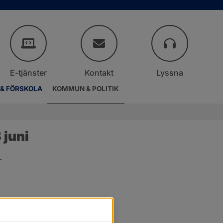
E-tjänster
Kontakt
Lyssna
 & FÖRSKOLA
KOMMUN & POLITIK
juni
.
er.