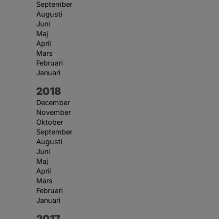
September
Augusti
Juni
Maj
April
Mars
Februari
Januari
År:
2018
December
November
Oktober
September
Augusti
Juni
Maj
April
Mars
Februari
Januari
År:
2017