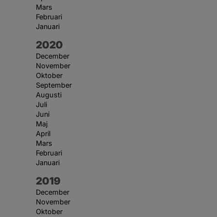
Mars
Februari
Januari
År:
2020
December
November
Oktober
September
Augusti
Juli
Juni
Maj
April
Mars
Februari
Januari
År:
2019
December
November
Oktober