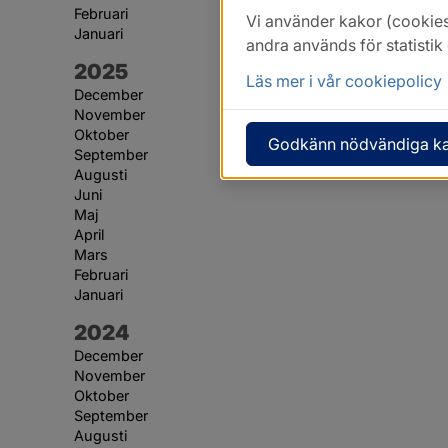
Februari
Vi använder kakor (cookies
Januari
andra används för statisti
År:
2025
Läs mer i vår cookiepolicy
December
November
Oktober
Godkänn nödvändiga k
September
Augusti
Juni
Maj
April
Mars
Februari
Januari
År:
2024
December
November
Oktober
September
Augusti