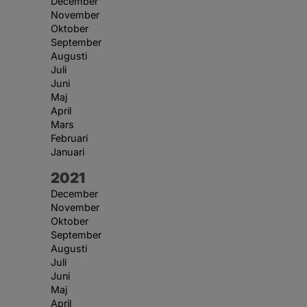
December
November
Oktober
September
Augusti
Juli
Juni
Maj
April
Mars
Februari
Januari
År:
2021
December
November
Oktober
September
Augusti
Juli
Juni
Maj
April