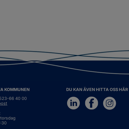
TA KOMMUNEN
DU KAN ÄVEN HITTA OSS HÄR
0523-66 40 00
post
:
 torsdag
6:30