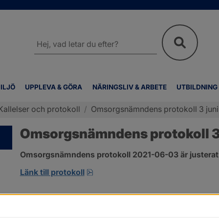
Sök
på
webbplatsen
ILJÖ
UPPLEVA & GÖRA
NÄRINGSLIV & ARBETE
UTBILDNING
Kallelser och protokoll
/
Omsorgsnämndens protokoll 3 juni
Omsorgsnämndens protokoll 3 
Omsorgsnämndens protokoll 2021-06-03 är justerat
pdf, 303.4 kB, öppnas i nytt fönst
Länk till protokoll