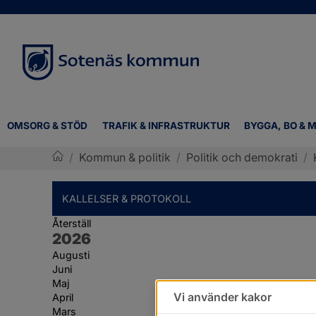
OMSORG & STÖD
TRAFIK & INFRASTRUKTUR
BYGGA, BO & M
/
Kommun & politik
/
Politik och demokrati
/
Sotenäs kommun
KALLELSER & PROTOKOLL
Återställ
År:
2026
Augusti
Juni
Maj
Vi använder kakor
April
Mars