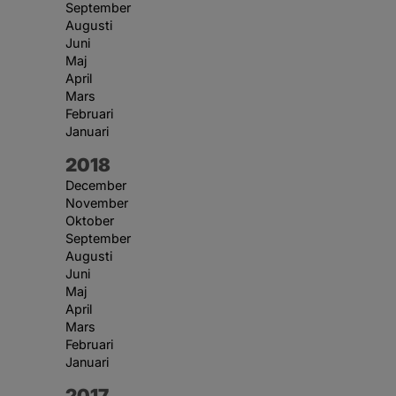
September
Augusti
Juni
Maj
April
Mars
Februari
Januari
År:
2018
December
November
Oktober
September
Augusti
Juni
Maj
April
Mars
Februari
Januari
År:
2017