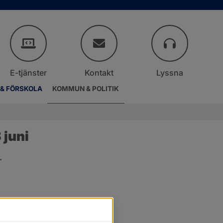
E-tjänster
Kontakt
Lyssna
 & FÖRSKOLA
KOMMUN & POLITIK
juni
.
er.