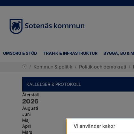
OMSORG & STÖD
TRAFIK & INFRASTRUKTUR
BYGGA, BO & M
/
Kommun & politik
/
Politik och demokrati
/
Sotenäs kommun
KALLELSER & PROTOKOLL
Återställ
År:
2026
Augusti
Juni
Maj
Vi använder kakor
April
Mars