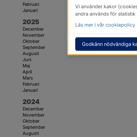
Februari
Vi använder kakor (cookies
Januari
andra används för statisti
År:
2025
Läs mer i vår cookiepolicy
December
November
Oktober
Godkänn nödvändiga k
September
Augusti
Juni
Maj
April
Mars
Februari
Januari
År:
2024
December
November
Oktober
September
Augusti