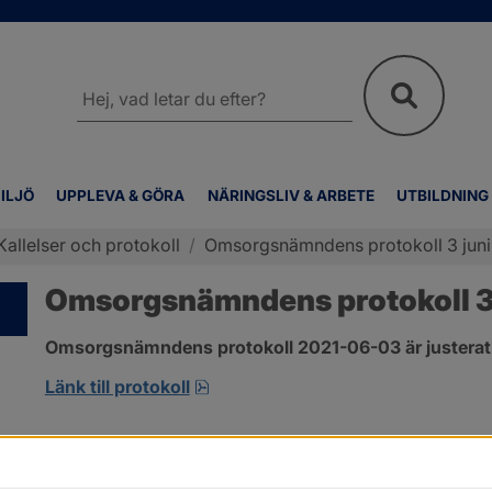
Sök
på
webbplatsen
ILJÖ
UPPLEVA & GÖRA
NÄRINGSLIV & ARBETE
UTBILDNING
Kallelser och protokoll
/
Omsorgsnämndens protokoll 3 juni
Omsorgsnämndens protokoll 3 
Omsorgsnämndens protokoll 2021-06-03 är justerat
pdf, 303.4 kB, öppnas i nytt fönst
Länk till protokoll