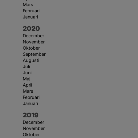
Mars
Februari
Januari
År:
2020
December
November
Oktober
September
Augusti
Juli
Juni
Maj
April
Mars
Februari
Januari
År:
2019
December
November
Oktober