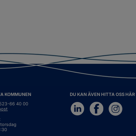
TA KOMMUNEN
DU KAN ÄVEN HITTA OSS HÄR
0523-66 40 00
post
:
 torsdag
6:30