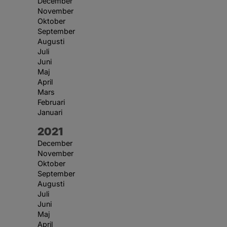
December
November
Oktober
September
Augusti
Juli
Juni
Maj
April
Mars
Februari
Januari
År:
2021
December
November
Oktober
September
Augusti
Juli
Juni
Maj
April