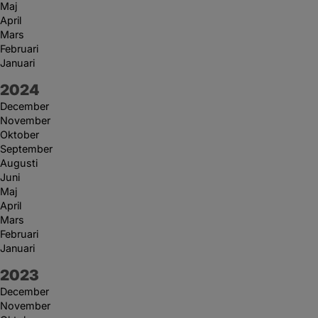
Maj
April
Mars
Februari
Januari
År:
2024
December
November
Oktober
September
Augusti
Juni
Maj
April
Mars
Februari
Januari
År:
2023
December
November