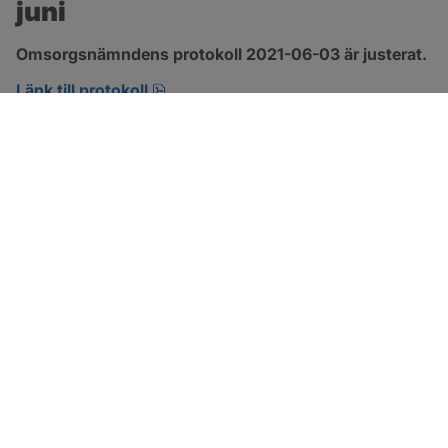
juni
Omsorgsnämndens protokoll 2021-06-03 är justerat.
pdf, 303.4 kB, öppnas i nytt fönster.
Länk till protokoll
SOTENÄS KOMMUN
Besöksadress
Parkgatan 46
456 80 Kungshamn
Hitta hit