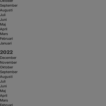
Oktober
September
Augusti
Juli
Juni
Maj
April
Mars
Februari
Januari
År:
2022
December
November
Oktober
September
Augusti
Juli
Juni
Maj
April
Mars
Februari