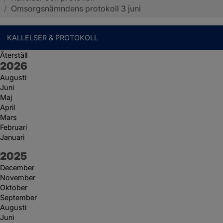
/
Omsorgsnämndens protokoll 3 juni
KALLELSER & PROTOKOLL
Återställ
År:
2026
Augusti
Juni
Maj
April
Mars
Februari
Januari
År:
2025
December
November
Oktober
September
Augusti
Juni