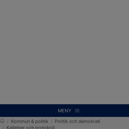
MENY
/
Kommun & politik
/
Politik och demokrati
/
Kallelser och protokoll
Sotenäs kommun