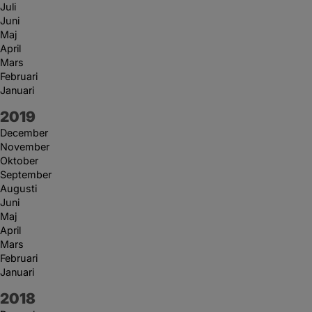
Juli
Juni
Maj
April
Mars
Februari
Januari
År:
2019
December
November
Oktober
September
Augusti
Juni
Maj
April
Mars
Februari
Januari
År:
2018