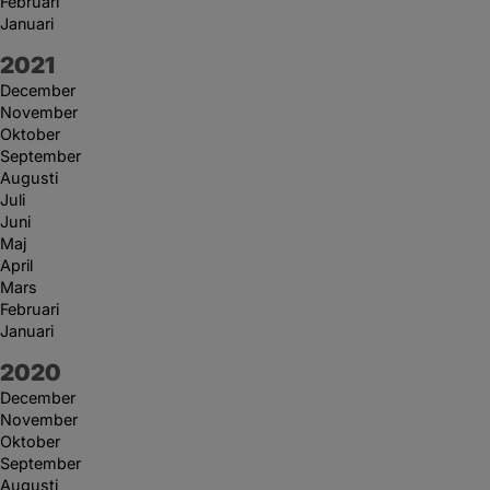
Februari
Januari
År:
2021
December
November
Oktober
September
Augusti
Juli
Juni
Maj
April
Mars
Februari
Januari
År:
2020
December
November
Oktober
September
Augusti