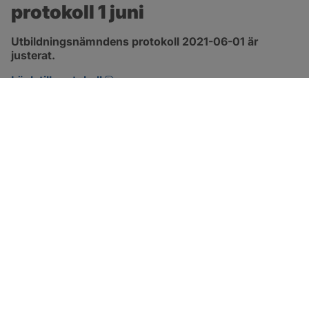
protokoll 1 juni
Utbildningsnämndens protokoll 2021-06-01 är 
justerat.
pdf, 1.3 MB, öppnas i nytt fönster.
Länk till protokoll
SOTENÄS KOMMUN
Besöksadress
Parkgatan 46
456 80 Kungshamn
Hitta hit