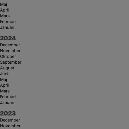
Maj
April
Mars
Februari
Januari
År:
2024
December
November
Oktober
September
Augusti
Juni
Maj
April
Mars
Februari
Januari
År:
2023
December
November