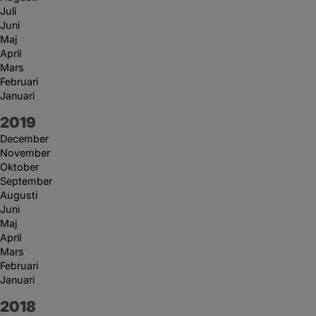
Juli
Juni
Maj
April
Mars
Februari
Januari
År:
2019
December
November
Oktober
September
Augusti
Juni
Maj
April
Mars
Februari
Januari
År:
2018