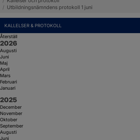
/
Kallelser och protokoll
Sotenäs kommun
/
Utbildningsnämndens protokoll 1 juni
KALLELSER & PROTOKOLL
Återställ
År:
2026
Augusti
Juni
Maj
April
Mars
Februari
Januari
År:
2025
December
November
Oktober
September
Augusti
Juni