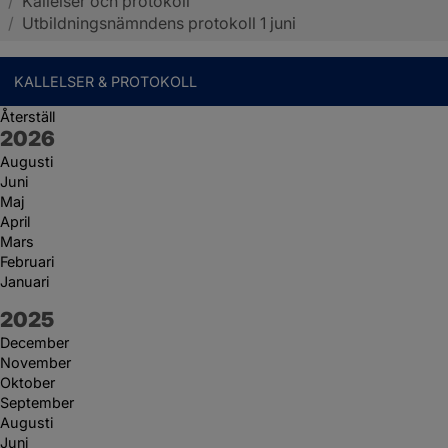
/
Kallelser och protokoll
Sotenäs kommun
/
Utbildningsnämndens protokoll 1 juni
KALLELSER & PROTOKOLL
Återställ
År:
2026
Augusti
Juni
Maj
April
Mars
Februari
Januari
År:
2025
December
November
Oktober
September
Augusti
Juni