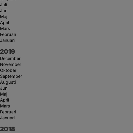
Juli
Juni
Maj
April
Mars
Februari
Januari
År:
2019
December
November
Oktober
September
Augusti
Juni
Maj
April
Mars
Februari
Januari
År:
2018