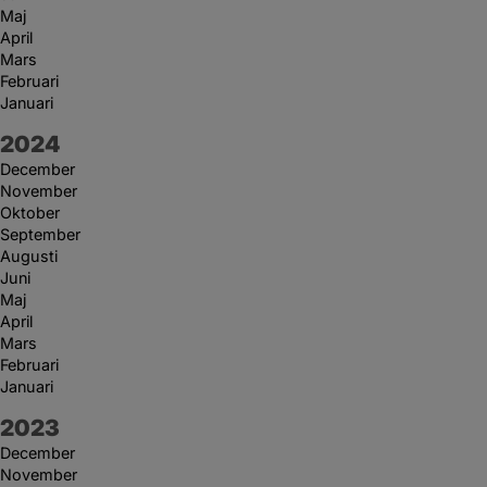
Maj
April
Mars
Februari
Januari
År:
2024
December
November
Oktober
September
Augusti
Juni
Maj
April
Mars
Februari
Januari
År:
2023
December
November