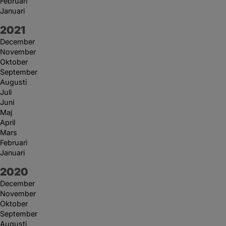
Februari
Januari
År:
2021
December
November
Oktober
September
Augusti
Juli
Juni
Maj
April
Mars
Februari
Januari
År:
2020
December
November
Oktober
September
Augusti