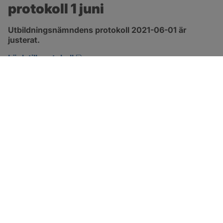
protokoll 1 juni
Utbildningsnämndens protokoll 2021-06-01 är 
justerat.
pdf, 1.3 MB, öppnas i nytt fönster.
Länk till protokoll
SOTENÄS KOMMUN
Besöksadress
Parkgatan 46
456 80 Kungshamn
Hitta hit