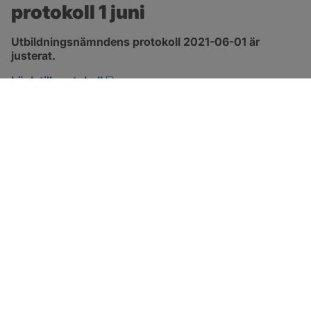
protokoll 1 juni
Utbildningsnämndens protokoll 2021-06-01 är 
justerat.
pdf, 1.3 MB, öppnas i nytt fönster.
Länk till protokoll
SOTENÄS KOMMUN
Besöksadress
Parkgatan 46
456 80 Kungshamn
Hitta hit