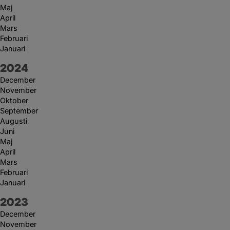
Maj
April
Mars
Februari
Januari
År:
2024
December
November
Oktober
September
Augusti
Juni
Maj
April
Mars
Februari
Januari
År:
2023
December
November