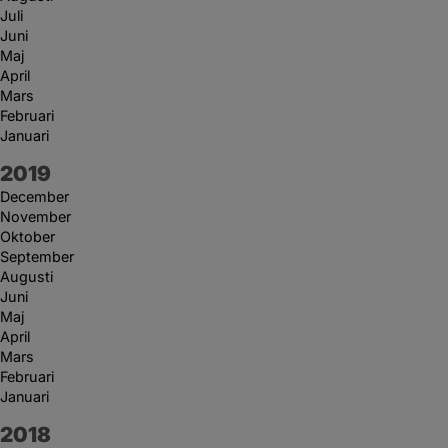
Juli
Juni
Maj
April
Mars
Februari
Januari
År:
2019
December
November
Oktober
September
Augusti
Juni
Maj
April
Mars
Februari
Januari
År:
2018