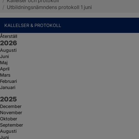
/
Kallelser och protokoll
Sotenäs kommun
/
Utbildningsnämndens protokoll 1 juni
KALLELSER & PROTOKOLL
Återställ
År:
2026
Augusti
Juni
Maj
April
Mars
Februari
Januari
År:
2025
December
November
Oktober
September
Augusti
Juni