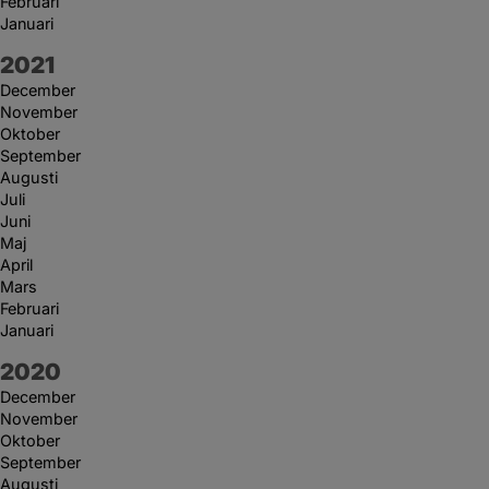
Februari
Januari
År:
2021
December
November
Oktober
September
Augusti
Juli
Juni
Maj
April
Mars
Februari
Januari
År:
2020
December
November
Oktober
September
Augusti