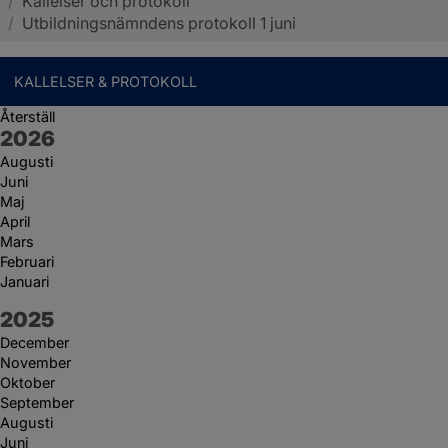
/
Kallelser och protokoll
Sotenäs kommun
/
Utbildningsnämndens protokoll 1 juni
KALLELSER & PROTOKOLL
Återställ
År:
2026
Augusti
Juni
Maj
April
Mars
Februari
Januari
År:
2025
December
November
Oktober
September
Augusti
Juni