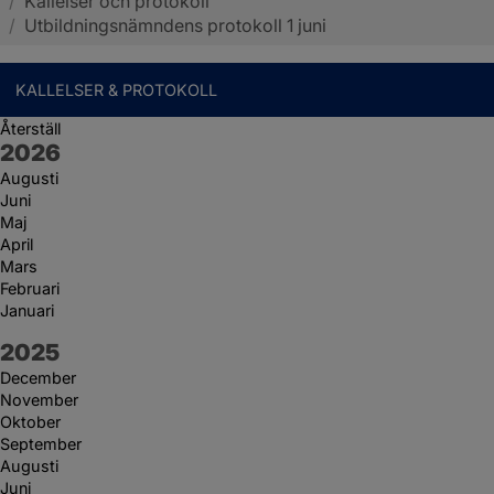
/
Kallelser och protokoll
Sotenäs kommun
/
Utbildningsnämndens protokoll 1 juni
KALLELSER & PROTOKOLL
Återställ
År:
2026
Augusti
Juni
Maj
April
Mars
Februari
Januari
År:
2025
December
November
Oktober
September
Augusti
Juni