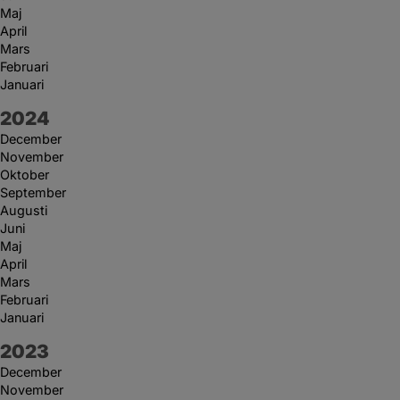
Maj
April
Mars
Februari
Januari
År:
2024
December
November
Oktober
September
Augusti
Juni
Maj
April
Mars
Februari
Januari
År:
2023
December
November