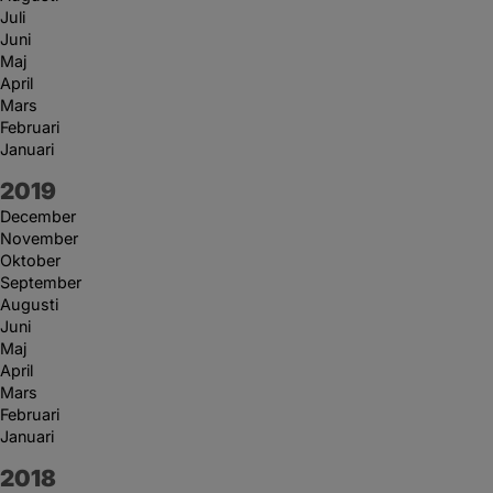
Juli
Juni
Maj
April
Mars
Februari
Januari
År:
2019
December
November
Oktober
September
Augusti
Juni
Maj
April
Mars
Februari
Januari
År:
2018