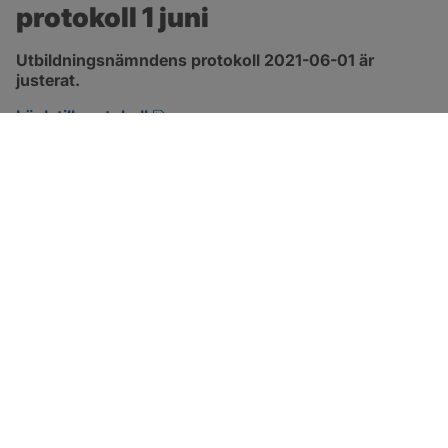
protokoll 1 juni
Utbildningsnämndens protokoll 2021-06-01 är 
justerat.
pdf, 1.3 MB, öppnas i nytt fönster.
Länk till protokoll
SOTENÄS KOMMUN
Besöksadress
Parkgatan 46
456 80 Kungshamn
Hitta hit