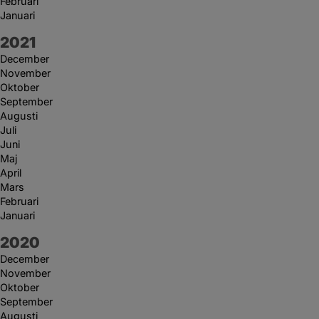
Februari
Januari
År:
2021
December
November
Oktober
September
Augusti
Juli
Juni
Maj
April
Mars
Februari
Januari
År:
2020
December
November
Oktober
September
Augusti