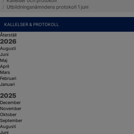
/
Kallelser och protokoll
Sotenäs kommun
/
Utbildningsnämndens protokoll 1 juni
KALLELSER & PROTOKOLL
Återställ
År:
2026
Augusti
Juni
Maj
April
Mars
Februari
Januari
År:
2025
December
November
Oktober
September
Augusti
Juni