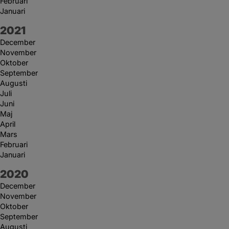
Februari
Januari
År:
2021
December
November
Oktober
September
Augusti
Juli
Juni
Maj
April
Mars
Februari
Januari
År:
2020
December
November
Oktober
September
Augusti