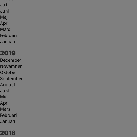
Juli
Juni
Maj
April
Mars
Februari
Januari
År:
2019
December
November
Oktober
September
Augusti
Juni
Maj
April
Mars
Februari
Januari
År:
2018