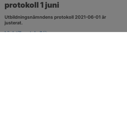
protokoll 1 juni
Utbildningsnämndens protokoll 2021-06-01 är 
justerat.
pdf, 1.3 MB, öppnas i nytt fönster.
Länk till protokoll
SOTENÄS KOMMUN
Besöksadress
Parkgatan 46
456 80 Kungshamn
Hitta hit