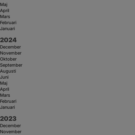
Maj
April
Mars
Februari
Januari
År:
2024
December
November
Oktober
September
Augusti
Juni
Maj
April
Mars
Februari
Januari
År:
2023
December
November