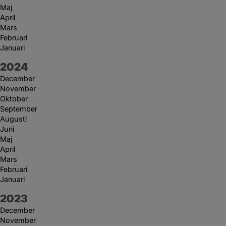
Maj
April
Mars
Februari
Januari
År:
2024
December
November
Oktober
September
Augusti
Juni
Maj
April
Mars
Februari
Januari
År:
2023
December
November