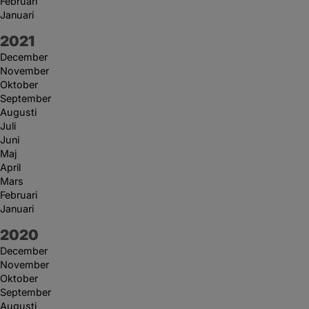
Februari
Januari
År:
2021
December
November
Oktober
September
Augusti
Juli
Juni
Maj
April
Mars
Februari
Januari
År:
2020
December
November
Oktober
September
Augusti