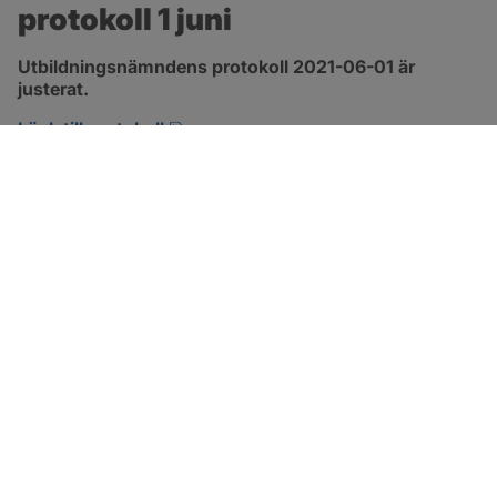
protokoll 1 juni
Utbildningsnämndens protokoll 2021-06-01 är 
justerat.
pdf, 1.3 MB, öppnas i nytt fönster.
Länk till protokoll
SOTENÄS KOMMUN
Besöksadress
Parkgatan 46
456 80 Kungshamn
Hitta hit