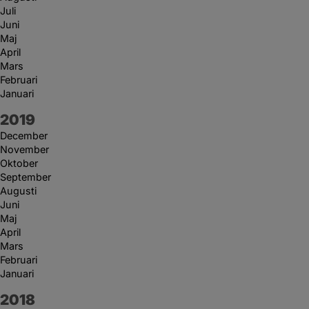
Juli
Juni
Maj
April
Mars
Februari
Januari
År:
2019
December
November
Oktober
September
Augusti
Juni
Maj
April
Mars
Februari
Januari
År:
2018