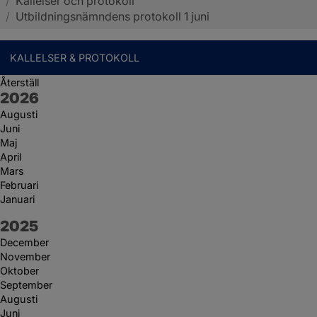
/
Kallelser och protokoll
Sotenäs kommun
/
Utbildningsnämndens protokoll 1 juni
KALLELSER & PROTOKOLL
Återställ
År:
2026
Augusti
Juni
Maj
April
Mars
Februari
Januari
År:
2025
December
November
Oktober
September
Augusti
Juni