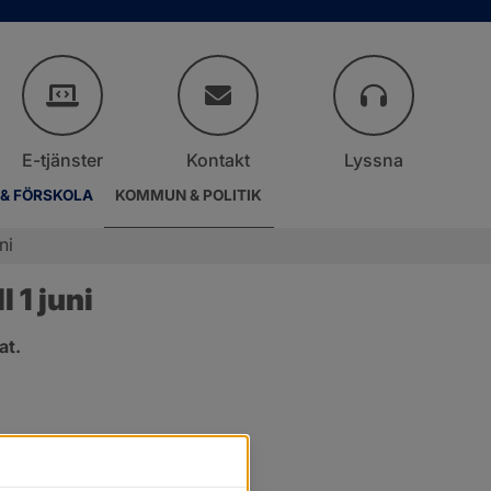
E-tjänster
Kontakt
Lyssna
 & FÖRSKOLA
KOMMUN & POLITIK
ni
 1 juni
at.
.