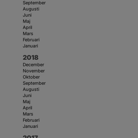
September
Augusti
Juni
Maj
April
Mars
Februari
Januari
År:
2018
December
November
Oktober
September
Augusti
Juni
Maj
April
Mars
Februari
Januari
År:
2017