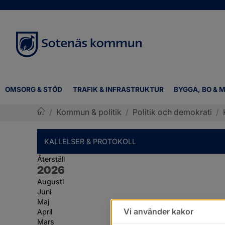
OMSORG & STÖD
TRAFIK & INFRASTRUKTUR
BYGGA, BO & M
/
Kommun & politik
/
Politik och demokrati
/
Sotenäs kommun
KALLELSER & PROTOKOLL
Återställ
År:
2026
Augusti
Juni
Maj
Vi använder kakor
April
Mars