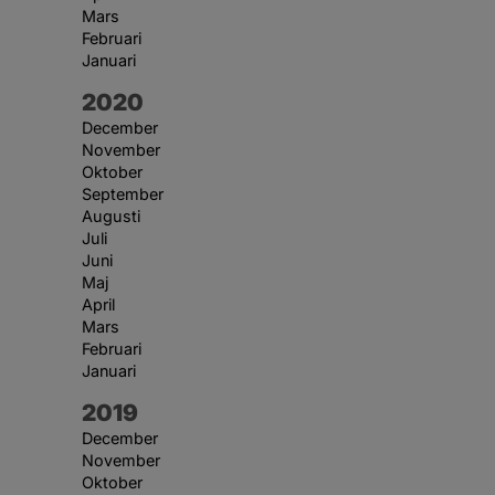
Mars
Februari
Januari
År:
2020
December
November
Oktober
September
Augusti
Juli
Juni
Maj
April
Mars
Februari
Januari
År:
2019
December
November
Oktober