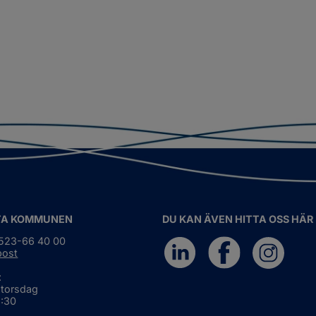
TA KOMMUNEN
DU KAN ÄVEN HITTA OSS HÄR
0523-66 40 00
post
:
 torsdag
6:30