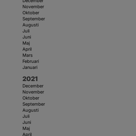
December
November
Oktober
September
Augusti
Juli
Juni
Maj
April
Mars
Februari
Januari
År:
2021
December
November
Oktober
September
Augusti
Juli
Juni
Maj
April