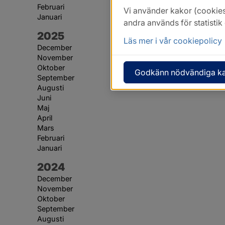
Februari
Vi använder kakor (cookies
Januari
andra används för statisti
År:
2025
Läs mer i vår cookiepolicy
December
November
Oktober
Godkänn nödvändiga k
September
Augusti
Juni
Maj
April
Mars
Februari
Januari
År:
2024
December
November
Oktober
September
Augusti