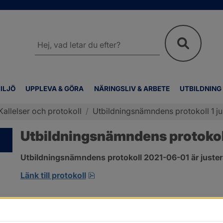
Sök
på
webbplatsen
ILJÖ
UPPLEVA & GÖRA
NÄRINGSLIV & ARBETE
UTBILDNING
Kallelser och protokoll
/
Utbildningsnämndens protokoll 1 ju
Utbildningsnämndens protokoll
Utbildningsnämndens protokoll 2021-06-01 är juster
pdf, 1.3 MB, öppnas i nytt fönster
Länk till protokoll