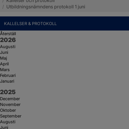
/
Kallelser och protokoll
Sotenäs kommun
/
Utbildningsnämndens protokoll 1 juni
KALLELSER & PROTOKOLL
Återställ
År:
2026
Augusti
Juni
Maj
April
Mars
Februari
Januari
År:
2025
December
November
Oktober
September
Augusti
Juni