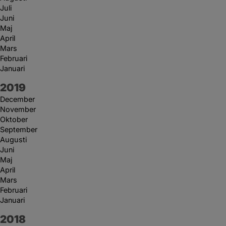
Juli
Juni
Maj
April
Mars
Februari
Januari
År:
2019
December
November
Oktober
September
Augusti
Juni
Maj
April
Mars
Februari
Januari
År:
2018