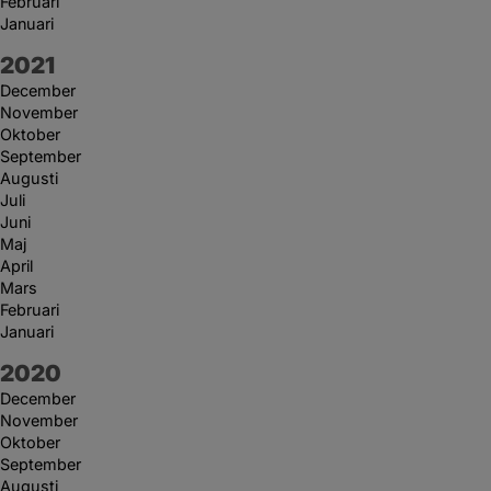
Februari
Januari
År:
2021
December
November
Oktober
September
Augusti
Juli
Juni
Maj
April
Mars
Februari
Januari
År:
2020
December
November
Oktober
September
Augusti