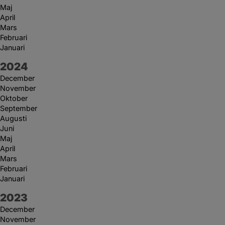
Maj
April
Mars
Februari
Januari
År:
2024
December
November
Oktober
September
Augusti
Juni
Maj
April
Mars
Februari
Januari
År:
2023
December
November