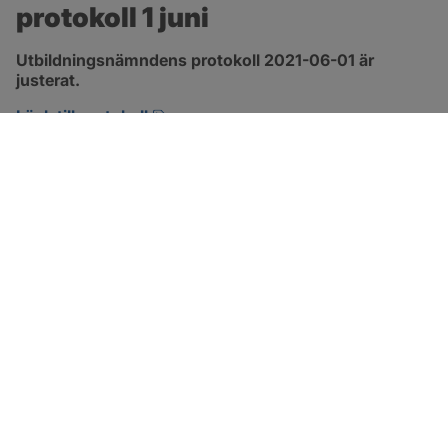
protokoll 1 juni
Utbildningsnämndens protokoll 2021-06-01 är 
justerat.
pdf, 1.3 MB, öppnas i nytt fönster.
Länk till protokoll
SOTENÄS KOMMUN
Besöksadress
Parkgatan 46
456 80 Kungshamn
Hitta hit