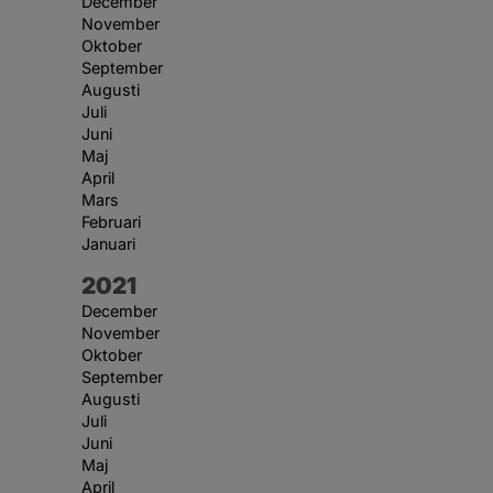
December
November
Oktober
September
Augusti
Juli
Juni
Maj
April
Mars
Februari
Januari
År:
2021
December
November
Oktober
September
Augusti
Juli
Juni
Maj
April