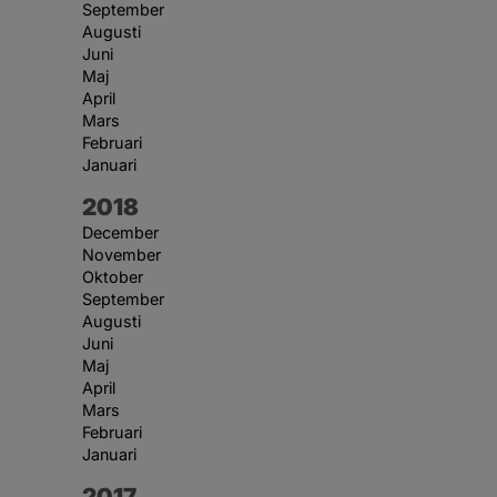
September
Augusti
Juni
Maj
April
Mars
Februari
Januari
År:
2018
December
November
Oktober
September
Augusti
Juni
Maj
April
Mars
Februari
Januari
År:
2017