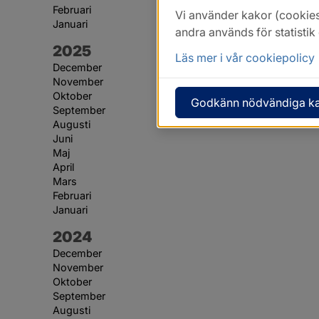
Februari
Vi använder kakor (cookies
Januari
andra används för statisti
År:
2025
Läs mer i vår cookiepolicy
December
November
Oktober
Godkänn nödvändiga k
September
Augusti
Juni
Maj
April
Mars
Februari
Januari
År:
2024
December
November
Oktober
September
Augusti