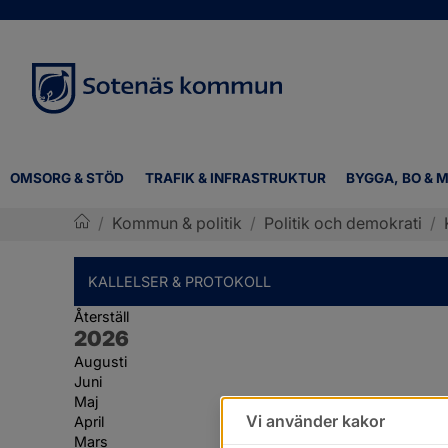
OMSORG & STÖD
TRAFIK & INFRASTRUKTUR
BYGGA, BO & M
/
Kommun & politik
/
Politik och demokrati
/
Sotenäs kommun
KALLELSER & PROTOKOLL
Återställ
År:
2026
Augusti
Juni
Maj
Vi använder kakor
April
Mars