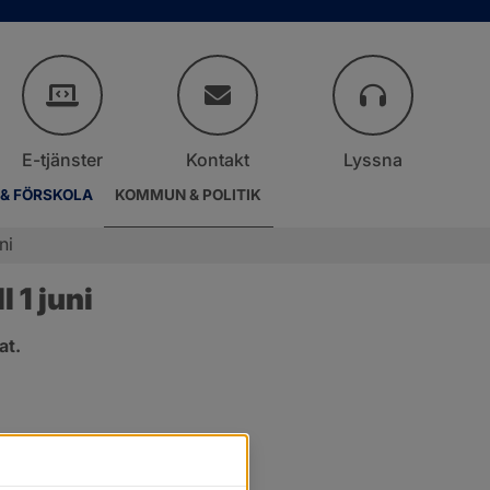
E-tjänster
Kontakt
Lyssna
 & FÖRSKOLA
KOMMUN & POLITIK
ni
 1 juni
at.
.