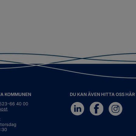
TA KOMMUNEN
DU KAN ÄVEN HITTA OSS HÄR
0523-66 40 00
post
:
 torsdag
6:30