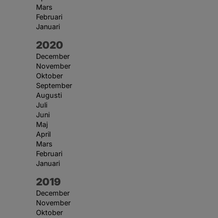
Mars
Februari
Januari
År:
2020
December
November
Oktober
September
Augusti
Juli
Juni
Maj
April
Mars
Februari
Januari
År:
2019
December
November
Oktober