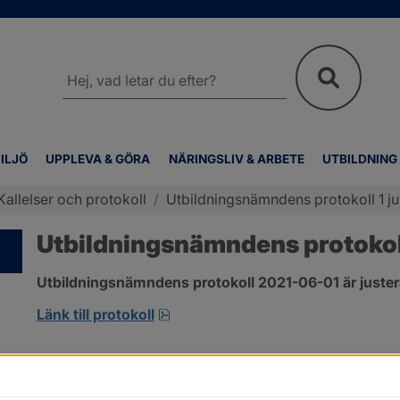
Sök
på
webbplatsen
ILJÖ
UPPLEVA & GÖRA
NÄRINGSLIV & ARBETE
UTBILDNING
Kallelser och protokoll
/
Utbildningsnämndens protokoll 1 ju
Utbildningsnämndens protokoll
Utbildningsnämndens protokoll 2021-06-01 är juster
pdf, 1.3 MB, öppnas i nytt fönster
Länk till protokoll