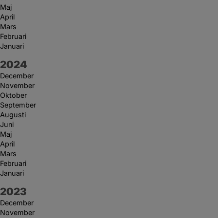
Maj
April
Mars
Februari
Januari
År:
2024
December
November
Oktober
September
Augusti
Juni
Maj
April
Mars
Februari
Januari
År:
2023
December
November