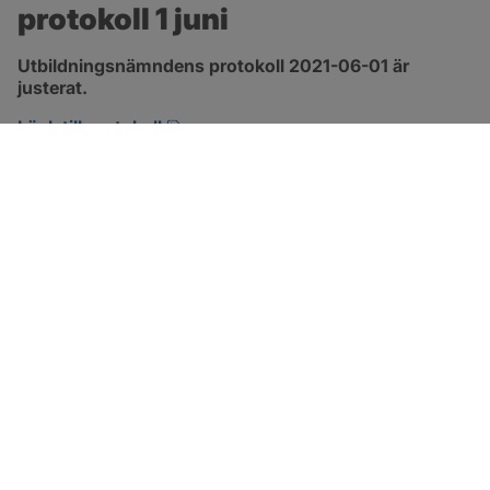
protokoll 1 juni
Utbildningsnämndens protokoll 2021-06-01 är 
justerat.
pdf, 1.3 MB, öppnas i nytt fönster.
Länk till protokoll
SOTENÄS KOMMUN
Besöksadress
Parkgatan 46
456 80 Kungshamn
Hitta hit