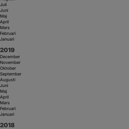
Juli
Juni
Maj
April
Mars
Februari
Januari
År:
2019
December
November
Oktober
September
Augusti
Juni
Maj
April
Mars
Februari
Januari
År:
2018