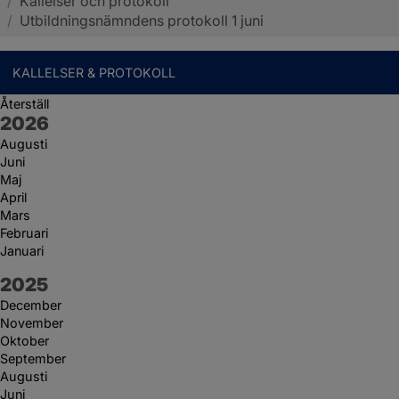
/
Kallelser och protokoll
Sotenäs kommun
/
Utbildningsnämndens protokoll 1 juni
KALLELSER & PROTOKOLL
Återställ
År:
2026
Augusti
Juni
Maj
April
Mars
Februari
Januari
År:
2025
December
November
Oktober
September
Augusti
Juni