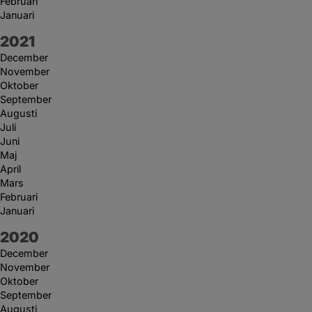
Februari
Januari
År:
2021
December
November
Oktober
September
Augusti
Juli
Juni
Maj
April
Mars
Februari
Januari
År:
2020
December
November
Oktober
September
Augusti