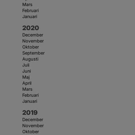
Mars
Februari
Januari
År:
2020
December
November
Oktober
September
Augusti
Juli
Juni
Maj
April
Mars
Februari
Januari
År:
2019
December
November
Oktober