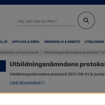
Sök
på
webbplatsen
ILJÖ
UPPLEVA & GÖRA
NÄRINGSLIV & ARBETE
UTBILDNING
Kallelser och protokoll
/
Utbildningsnämndens protokoll 1 ju
Utbildningsnämndens protokoll
Utbildningsnämndens protokoll 2021-06-01 är juster
pdf, 1.3 MB, öppnas i nytt fönster
Länk till protokoll