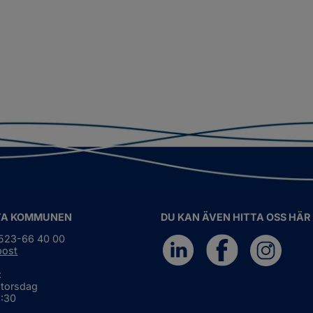
TA KOMMUNEN
DU KAN ÄVEN HITTA OSS HÄR
0523-66 40 00
post
:
 torsdag
6:30