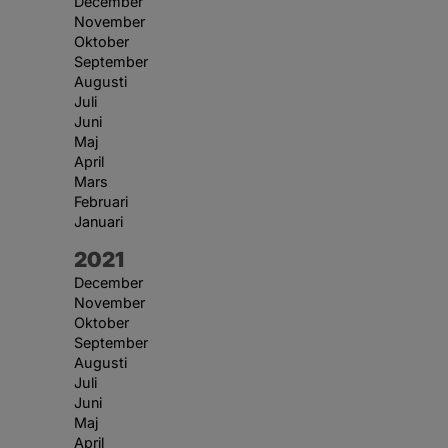
December
November
Oktober
September
Augusti
Juli
Juni
Maj
April
Mars
Februari
Januari
År:
2021
December
November
Oktober
September
Augusti
Juli
Juni
Maj
April