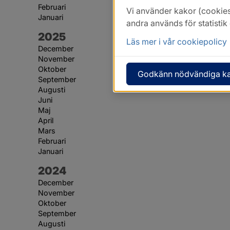
Februari
Vi använder kakor (cookies
Januari
andra används för statisti
År:
2025
Läs mer i vår cookiepolicy
December
November
Oktober
Godkänn nödvändiga k
September
Augusti
Juni
Maj
April
Mars
Februari
Januari
År:
2024
December
November
Oktober
September
Augusti