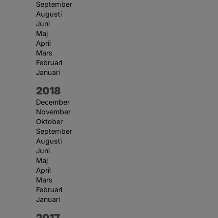
September
Augusti
Juni
Maj
April
Mars
Februari
Januari
År:
2018
December
November
Oktober
September
Augusti
Juni
Maj
April
Mars
Februari
Januari
År:
2017