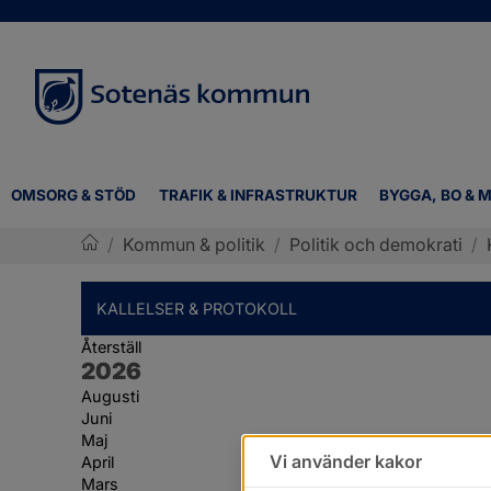
OMSORG & STÖD
TRAFIK & INFRASTRUKTUR
BYGGA, BO & M
/
Kommun & politik
/
Politik och demokrati
/
Sotenäs kommun
KALLELSER & PROTOKOLL
Återställ
År:
2026
Augusti
Juni
Maj
Vi använder kakor
April
Mars