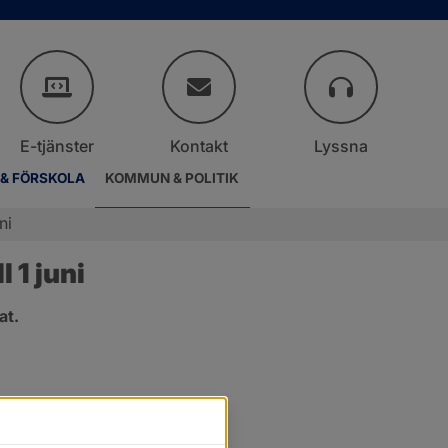
E-tjänster
Kontakt
Lyssna
 & FÖRSKOLA
KOMMUN & POLITIK
ni
 1 juni
at.
.