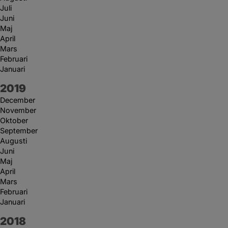
Juli
Juni
Maj
April
Mars
Februari
Januari
År:
2019
December
November
Oktober
September
Augusti
Juni
Maj
April
Mars
Februari
Januari
År:
2018