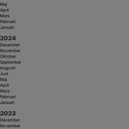
Maj
April
Mars
Februari
Januari
År:
2024
December
November
Oktober
September
Augusti
Juni
Maj
April
Mars
Februari
Januari
År:
2023
December
November