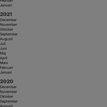
Februari
Januari
År:
2021
December
November
Oktober
September
Augusti
Juli
Juni
Maj
April
Mars
Februari
Januari
År:
2020
December
November
Oktober
September
Augusti