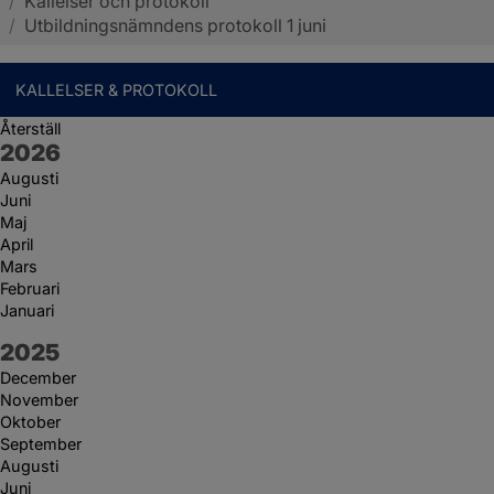
/
Kallelser och protokoll
Sotenäs kommun
/
Utbildningsnämndens protokoll 1 juni
KALLELSER & PROTOKOLL
Återställ
År:
2026
Augusti
Juni
Maj
April
Mars
Februari
Januari
År:
2025
December
November
Oktober
September
Augusti
Juni