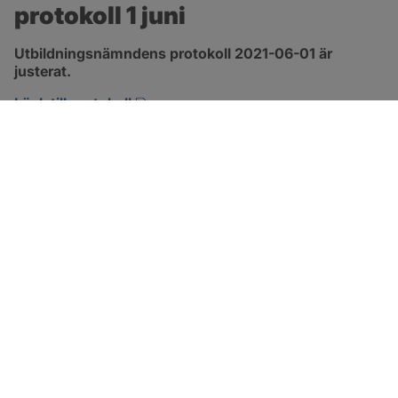
protokoll 1 juni
Utbildningsnämndens protokoll 2021-06-01 är 
justerat.
pdf, 1.3 MB, öppnas i nytt fönster.
Länk till protokoll
SOTENÄS KOMMUN
Besöksadress
Parkgatan 46
456 80 Kungshamn
Hitta hit