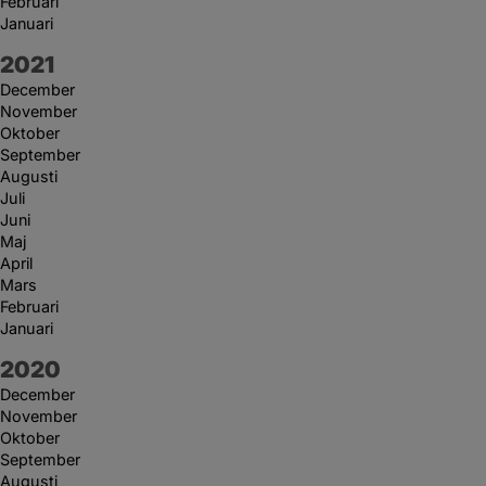
Februari
Januari
År:
2021
December
November
Oktober
September
Augusti
Juli
Juni
Maj
April
Mars
Februari
Januari
År:
2020
December
November
Oktober
September
Augusti