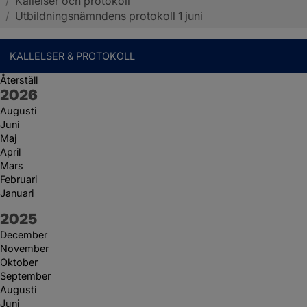
/
Kallelser och protokoll
Sotenäs kommun
/
Utbildningsnämndens protokoll 1 juni
KALLELSER & PROTOKOLL
Återställ
År:
2026
Augusti
Juni
Maj
April
Mars
Februari
Januari
År:
2025
December
November
Oktober
September
Augusti
Juni