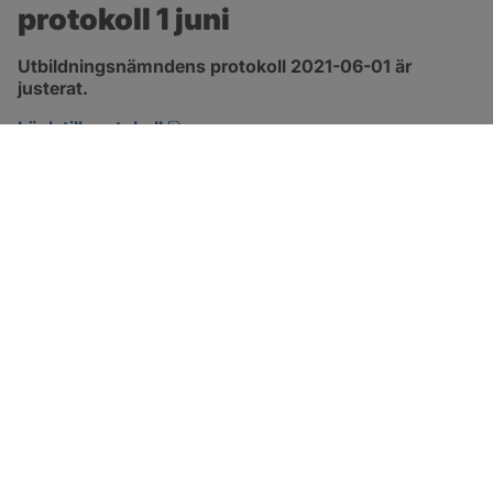
protokoll 1 juni
Utbildningsnämndens protokoll 2021-06-01 är 
justerat.
pdf, 1.3 MB, öppnas i nytt fönster.
Länk till protokoll
SOTENÄS KOMMUN
Besöksadress
Parkgatan 46
456 80 Kungshamn
Hitta hit