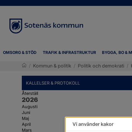
OMSORG & STÖD
TRAFIK & INFRASTRUKTUR
BYGGA, BO & M
/
Kommun & politik
/
Politik och demokrati
/
Sotenäs kommun
KALLELSER & PROTOKOLL
Återställ
År:
2026
Augusti
Juni
Maj
Vi använder kakor
April
Mars