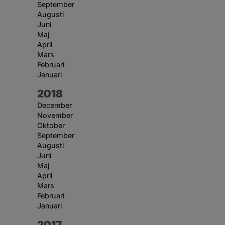
September
Augusti
Juni
Maj
April
Mars
Februari
Januari
År:
2018
December
November
Oktober
September
Augusti
Juni
Maj
April
Mars
Februari
Januari
År:
2017