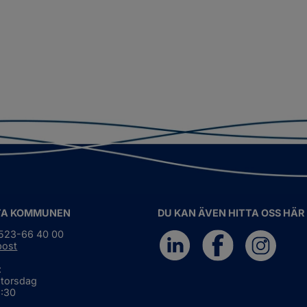
TA KOMMUNEN
DU KAN ÄVEN HITTA OSS HÄR
0523-66 40 00
post
:
 torsdag
6:30