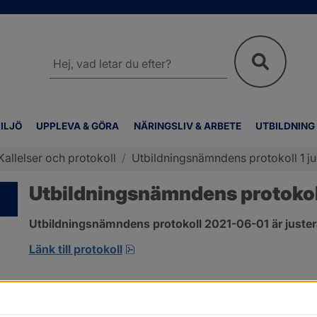
Sök
på
webbplatsen
ILJÖ
UPPLEVA & GÖRA
NÄRINGSLIV & ARBETE
UTBILDNING
Kallelser och protokoll
/
Utbildningsnämndens protokoll 1 ju
Utbildningsnämndens protokoll
Utbildningsnämndens protokoll 2021-06-01 är juster
pdf, 1.3 MB, öppnas i nytt fönster
Länk till protokoll