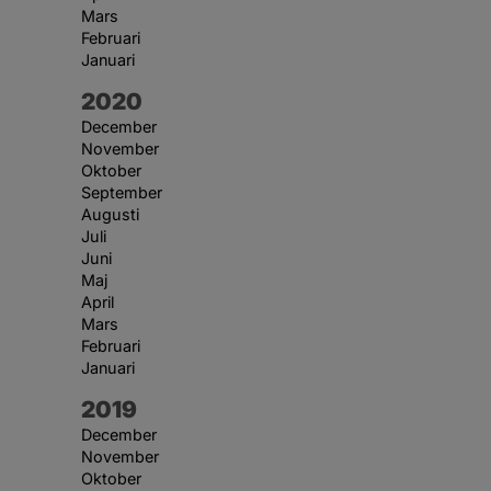
Mars
Februari
Januari
År:
2020
December
November
Oktober
September
Augusti
Juli
Juni
Maj
April
Mars
Februari
Januari
År:
2019
December
November
Oktober