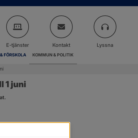
E-tjänster
Kontakt
Lyssna
 & FÖRSKOLA
KOMMUN & POLITIK
ni
 1 juni
at.
.