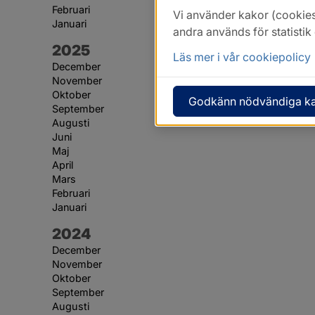
Februari
Vi använder kakor (cookies
Januari
andra används för statisti
År:
2025
Läs mer i vår cookiepolicy
December
November
Oktober
Godkänn nödvändiga k
September
Augusti
Juni
Maj
April
Mars
Februari
Januari
År:
2024
December
November
Oktober
September
Augusti