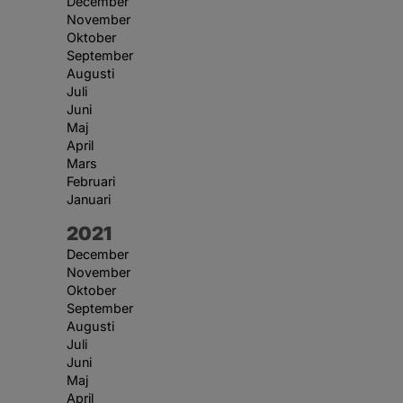
December
November
Oktober
September
Augusti
Juli
Juni
Maj
April
Mars
Februari
Januari
År:
2021
December
November
Oktober
September
Augusti
Juli
Juni
Maj
April