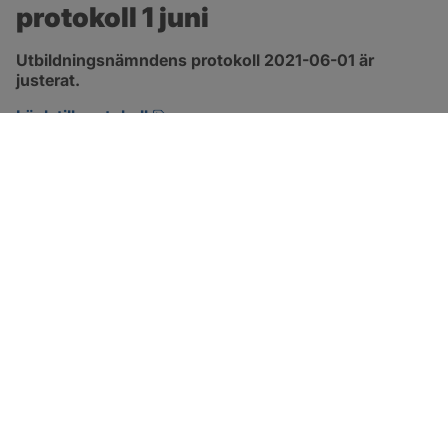
protokoll 1 juni
Utbildningsnämndens protokoll 2021-06-01 är 
justerat.
pdf, 1.3 MB, öppnas i nytt fönster.
Länk till protokoll
SOTENÄS KOMMUN
Besöksadress
Parkgatan 46
456 80 Kungshamn
Hitta hit