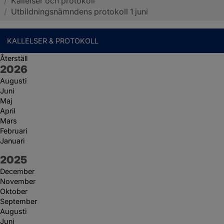
/
Kallelser och protokoll
Sotenäs kommun
/
Utbildningsnämndens protokoll 1 juni
KALLELSER & PROTOKOLL
Återställ
År:
2026
Augusti
Juni
Maj
April
Mars
Februari
Januari
År:
2025
December
November
Oktober
September
Augusti
Juni