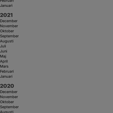
Februari
Januari
År:
2021
December
November
Oktober
September
Augusti
Juli
Juni
Maj
April
Mars
Februari
Januari
År:
2020
December
November
Oktober
September
Augusti