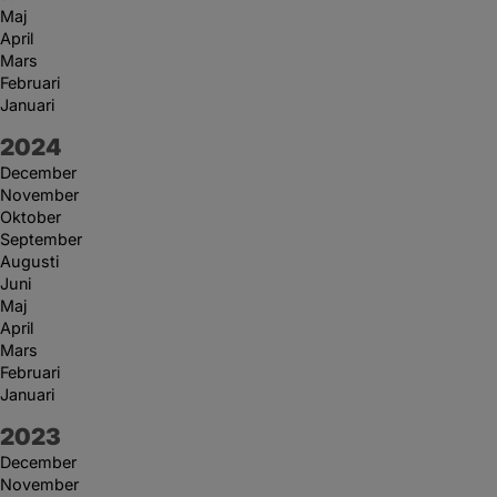
Maj
April
Mars
Februari
Januari
År:
2024
December
November
Oktober
September
Augusti
Juni
Maj
April
Mars
Februari
Januari
År:
2023
December
November