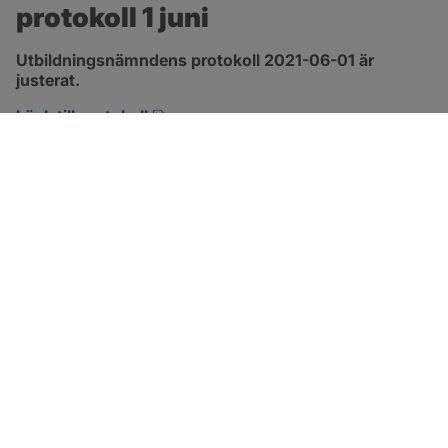
protokoll 1 juni
Utbildningsnämndens protokoll 2021-06-01 är 
justerat.
pdf, 1.3 MB, öppnas i nytt fönster.
Länk till protokoll
SOTENÄS KOMMUN
Besöksadress
Parkgatan 46
456 80 Kungshamn
Hitta hit