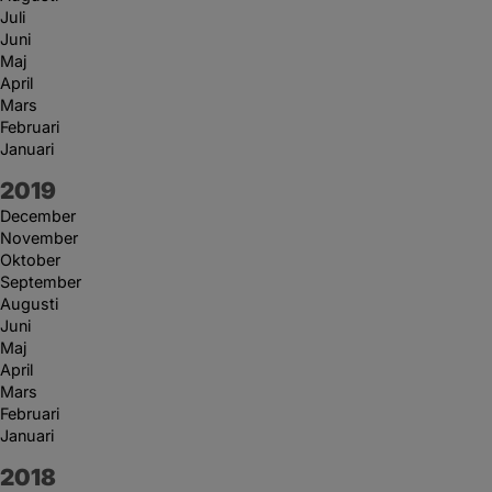
Juli
Juni
Maj
April
Mars
Februari
Januari
År:
2019
December
November
Oktober
September
Augusti
Juni
Maj
April
Mars
Februari
Januari
År:
2018