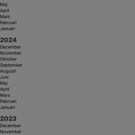
Maj
April
Mars
Februari
Januari
År:
2024
December
November
Oktober
September
Augusti
Juni
Maj
April
Mars
Februari
Januari
År:
2023
December
November