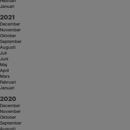
Februari
Januari
År:
2021
December
November
Oktober
September
Augusti
Juli
Juni
Maj
April
Mars
Februari
Januari
År:
2020
December
November
Oktober
September
Augusti