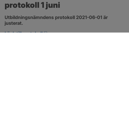
protokoll 1 juni
Utbildningsnämndens protokoll 2021-06-01 är 
justerat.
pdf, 1.3 MB, öppnas i nytt fönster.
Länk till protokoll
SOTENÄS KOMMUN
Besöksadress
Parkgatan 46
456 80 Kungshamn
Hitta hit