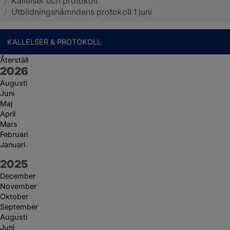
/
Kallelser och protokoll
Sotenäs kommun
/
Utbildningsnämndens protokoll 1 juni
KALLELSER & PROTOKOLL
Återställ
År:
2026
Augusti
Juni
Maj
April
Mars
Februari
Januari
År:
2025
December
November
Oktober
September
Augusti
Juni