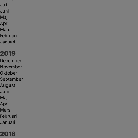
Juli
Juni
Maj
April
Mars
Februari
Januari
År:
2019
December
November
Oktober
September
Augusti
Juni
Maj
April
Mars
Februari
Januari
År:
2018