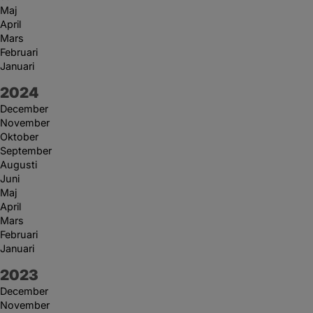
Maj
April
Mars
Februari
Januari
År:
2024
December
November
Oktober
September
Augusti
Juni
Maj
April
Mars
Februari
Januari
År:
2023
December
November