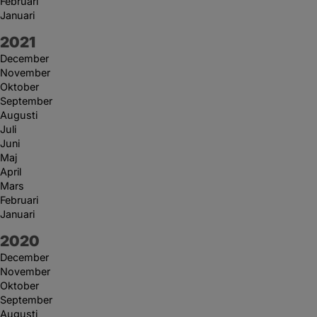
Februari
Januari
År:
2021
December
November
Oktober
September
Augusti
Juli
Juni
Maj
April
Mars
Februari
Januari
År:
2020
December
November
Oktober
September
Augusti