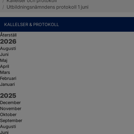
/
Kallelser och protokoll
Sotenäs kommun
/
Utbildningsnämndens protokoll 1 juni
KALLELSER & PROTOKOLL
Återställ
År:
2026
Augusti
Juni
Maj
April
Mars
Februari
Januari
År:
2025
December
November
Oktober
September
Augusti
Juni