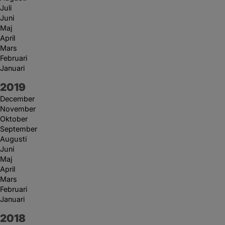
Juli
Juni
Maj
April
Mars
Februari
Januari
År:
2019
December
November
Oktober
September
Augusti
Juni
Maj
April
Mars
Februari
Januari
År:
2018