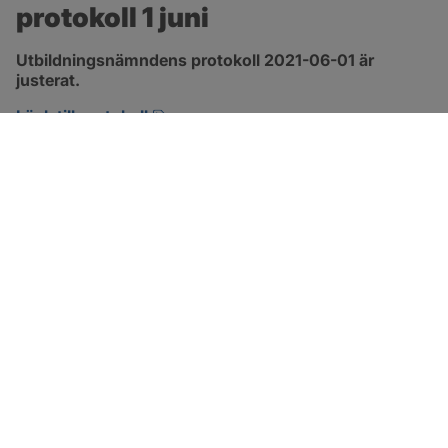
protokoll 1 juni
Utbildningsnämndens protokoll 2021-06-01 är 
justerat.
pdf, 1.3 MB, öppnas i nytt fönster.
Länk till protokoll
SOTENÄS KOMMUN
Besöksadress
Parkgatan 46
456 80 Kungshamn
Hitta hit