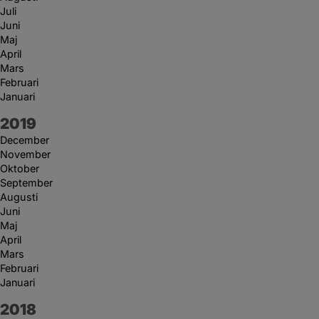
Juli
Juni
Maj
April
Mars
Februari
Januari
År:
2019
December
November
Oktober
September
Augusti
Juni
Maj
April
Mars
Februari
Januari
År:
2018