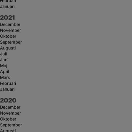
Februari
Januari
År:
2021
December
November
Oktober
September
Augusti
Juli
Juni
Maj
April
Mars
Februari
Januari
År:
2020
December
November
Oktober
September
Augusti