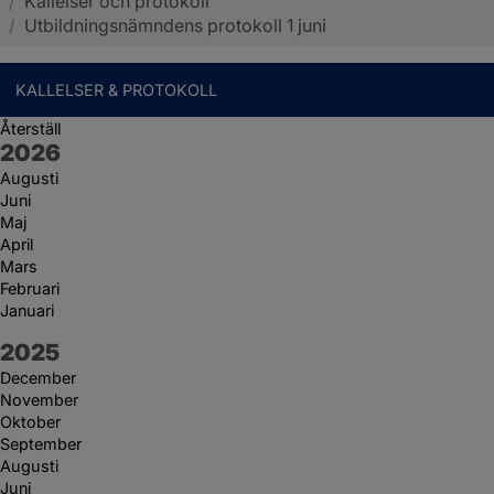
/
Kallelser och protokoll
Sotenäs kommun
/
Utbildningsnämndens protokoll 1 juni
KALLELSER & PROTOKOLL
Återställ
År:
2026
Augusti
Juni
Maj
April
Mars
Februari
Januari
År:
2025
December
November
Oktober
September
Augusti
Juni