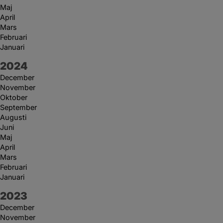
Maj
April
Mars
Februari
Januari
År:
2024
December
November
Oktober
September
Augusti
Juni
Maj
April
Mars
Februari
Januari
År:
2023
December
November