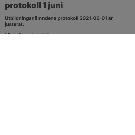
protokoll 1 juni
Utbildningsnämndens protokoll 2021-06-01 är 
justerat.
pdf, 1.3 MB, öppnas i nytt fönster.
Länk till protokoll
SOTENÄS KOMMUN
Besöksadress
Parkgatan 46
456 80 Kungshamn
Hitta hit