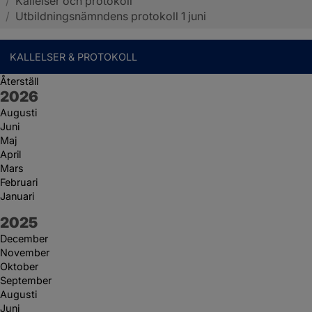
/
Kallelser och protokoll
Sotenäs kommun
/
Utbildningsnämndens protokoll 1 juni
KALLELSER & PROTOKOLL
Återställ
År:
2026
Augusti
Juni
Maj
April
Mars
Februari
Januari
År:
2025
December
November
Oktober
September
Augusti
Juni