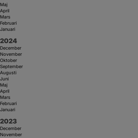
Maj
April
Mars
Februari
Januari
År:
2024
December
November
Oktober
September
Augusti
Juni
Maj
April
Mars
Februari
Januari
År:
2023
December
November