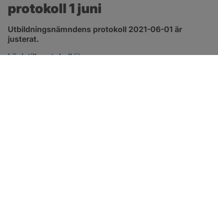
protokoll 1 juni
Utbildningsnämndens protokoll 2021-06-01 är 
justerat.
pdf, 1.3 MB, öppnas i nytt fönster.
Länk till protokoll
SOTENÄS KOMMUN
Besöksadress
Parkgatan 46
456 80 Kungshamn
Hitta hit