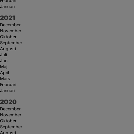
Februari
Januari
År:
2021
December
November
Oktober
September
Augusti
Juli
Juni
Maj
April
Mars
Februari
Januari
År:
2020
December
November
Oktober
September
Augusti