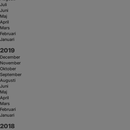
Juli
Juni
Maj
April
Mars
Februari
Januari
År:
2019
December
November
Oktober
September
Augusti
Juni
Maj
April
Mars
Februari
Januari
År:
2018