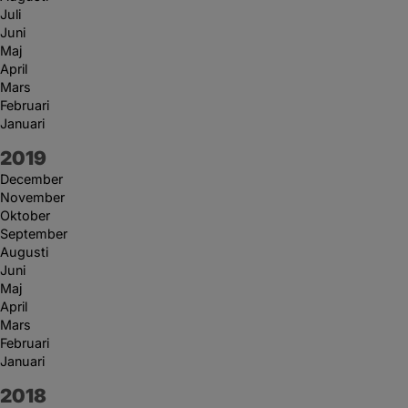
Juli
Juni
Maj
April
Mars
Februari
Januari
År:
2019
December
November
Oktober
September
Augusti
Juni
Maj
April
Mars
Februari
Januari
År:
2018