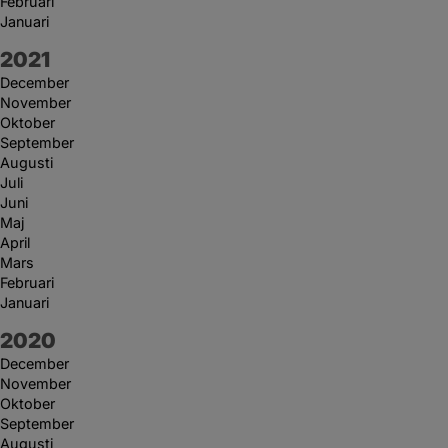
Februari
Januari
År:
2021
December
November
Oktober
September
Augusti
Juli
Juni
Maj
April
Mars
Februari
Januari
År:
2020
December
November
Oktober
September
Augusti