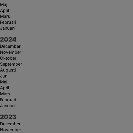
Maj
April
Mars
Februari
Januari
År:
2024
December
November
Oktober
September
Augusti
Juni
Maj
April
Mars
Februari
Januari
År:
2023
December
November