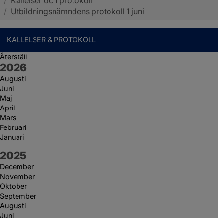
/
Kallelser och protokoll
Sotenäs kommun
/
Utbildningsnämndens protokoll 1 juni
KALLELSER & PROTOKOLL
Återställ
År:
2026
Augusti
Juni
Maj
April
Mars
Februari
Januari
År:
2025
December
November
Oktober
September
Augusti
Juni