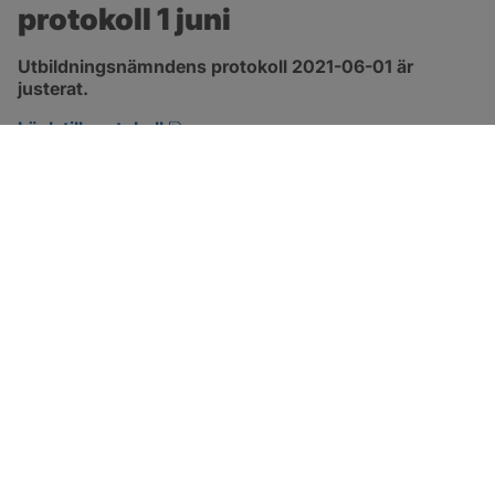
protokoll 1 juni
Utbildningsnämndens protokoll 2021-06-01 är 
justerat.
pdf, 1.3 MB, öppnas i nytt fönster.
Länk till protokoll
SOTENÄS KOMMUN
Besöksadress
Parkgatan 46
456 80 Kungshamn
Hitta hit