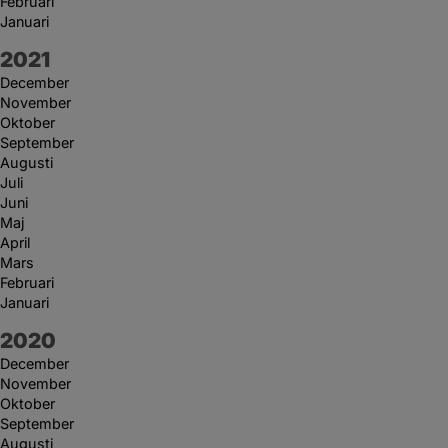
Februari
Januari
År:
2021
December
November
Oktober
September
Augusti
Juli
Juni
Maj
April
Mars
Februari
Januari
År:
2020
December
November
Oktober
September
Augusti