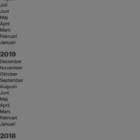
Juli
Juni
Maj
April
Mars
Februari
Januari
År:
2019
December
November
Oktober
September
Augusti
Juni
Maj
April
Mars
Februari
Januari
År:
2018