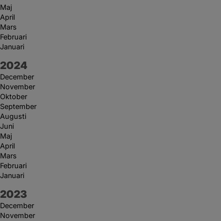
Maj
April
Mars
Februari
Januari
År:
2024
December
November
Oktober
September
Augusti
Juni
Maj
April
Mars
Februari
Januari
År:
2023
December
November