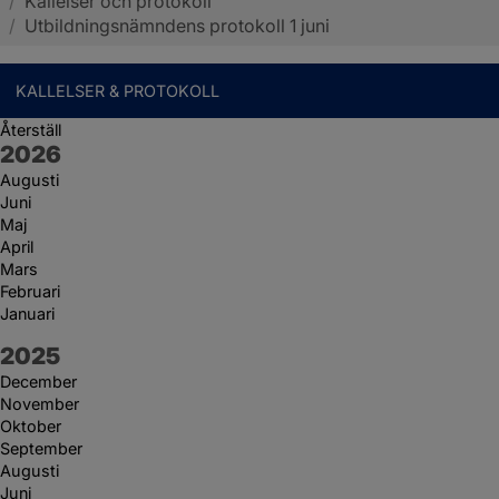
/
Kallelser och protokoll
Sotenäs kommun
/
Utbildningsnämndens protokoll 1 juni
KALLELSER & PROTOKOLL
Återställ
År:
2026
Augusti
Juni
Maj
April
Mars
Februari
Januari
År:
2025
December
November
Oktober
September
Augusti
Juni