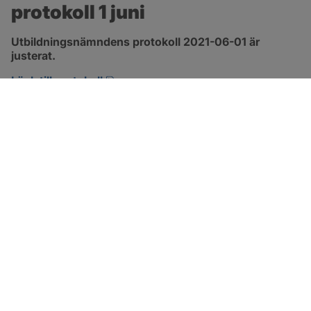
protokoll 1 juni
Utbildningsnämndens protokoll 2021-06-01 är 
justerat.
pdf, 1.3 MB, öppnas i nytt fönster.
Länk till protokoll
SOTENÄS KOMMUN
Besöksadress
Parkgatan 46
456 80 Kungshamn
Hitta hit