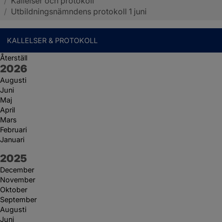
/
Kallelser och protokoll
Sotenäs kommun
/
Utbildningsnämndens protokoll 1 juni
KALLELSER & PROTOKOLL
Återställ
År:
2026
Augusti
Juni
Maj
April
Mars
Februari
Januari
År:
2025
December
November
Oktober
September
Augusti
Juni