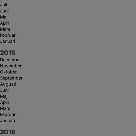
Juli
Juni
Maj
April
Mars
Februari
Januari
År:
2019
December
November
Oktober
September
Augusti
Juni
Maj
April
Mars
Februari
Januari
År:
2018