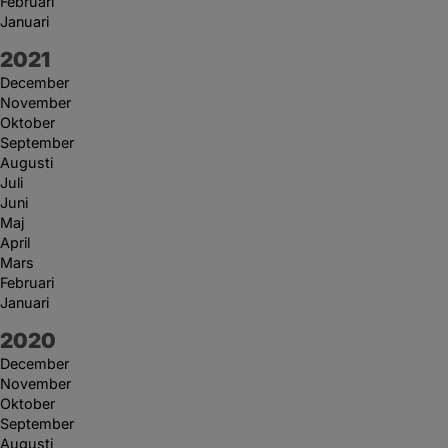
Februari
Januari
År:
2021
December
November
Oktober
September
Augusti
Juli
Juni
Maj
April
Mars
Februari
Januari
År:
2020
December
November
Oktober
September
Augusti