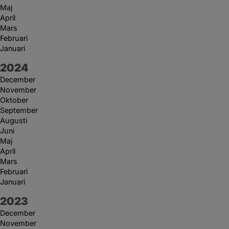
Maj
April
Mars
Februari
Januari
År:
2024
December
November
Oktober
September
Augusti
Juni
Maj
April
Mars
Februari
Januari
År:
2023
December
November