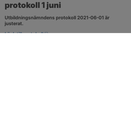
protokoll 1 juni
Utbildningsnämndens protokoll 2021-06-01 är 
justerat.
pdf, 1.3 MB, öppnas i nytt fönster.
Länk till protokoll
SOTENÄS KOMMUN
Besöksadress
Parkgatan 46
456 80 Kungshamn
Hitta hit